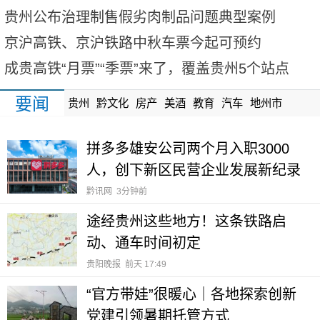
贵州公布治理制售假劣肉制品问题典型案例
京沪高铁、京沪铁路中秋车票今起可预约
成贵高铁“月票”“季票”来了，覆盖贵州5个站点
要闻
贵州
黔文化
房产
美酒
教育
汽车
地州市
拼多多雄安公司两个月入职3000
人，创下新区民营企业发展新纪录
黔讯网
3分钟前
途经贵州这些地方！这条铁路启
动、通车时间初定
贵阳晚报
前天 17:49
“官方带娃”很暖心｜各地探索创新
党建引领暑期托管方式