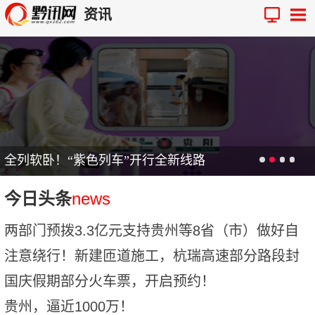
资讯
全列软卧！“紫色列车”开行全新线路
今日头条
news
两部门预拨3.3亿元支持贵州等8省（市）做好自
然灾
注意绕行！新建匝道施工，杭瑞高速部分路段封
闭作
国庆假期部分火车票，开启预约！
贵州，逼近1000万！