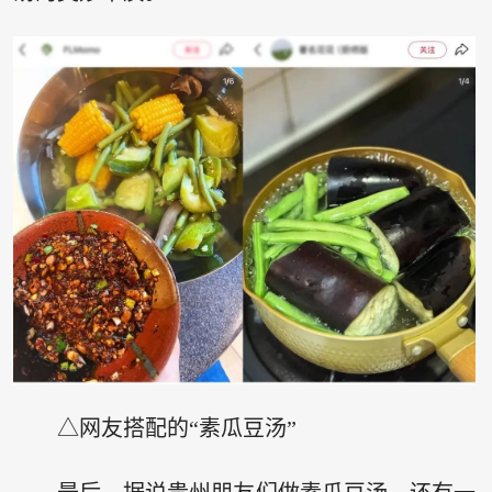
△网友搭配的“素瓜豆汤”