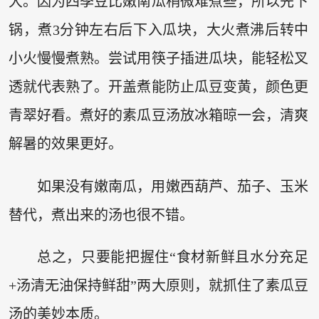
大。因为四季豆比嫩南瓜稍微难煮些，所以先下
锅，煮3分钟左右后下入瓜块，大火煮沸后转中
小火慢慢煮熟。尝试用筷子插进瓜块，能轻松叉
透就代表熟了。开盖煮能防止瓜豆变黄，颜色更
青翠好看。煮好的素瓜豆汤放冰箱晾一会，清爽
解暑的效果更好。
如果没有嫩南瓜，用嫩西葫芦、茄子、玉米
替代，煮出来的汤也很不错。
总之，只要能把握住“食材新鲜且水分充足
+汤清无油保持鲜甜”两大原则，就抓住了素瓜豆
汤的美妙本质。