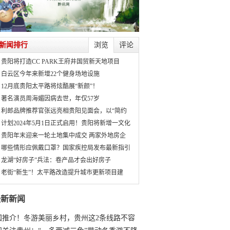
新闻排行
浏览
评论
贵阳将打造CC PARK王府井国贸新天地项目
白云区今年来新增22个健身场地设施
12月底贵阳太平路将炫酷展“新颜”！
著名演员周海媚因病去世，年仅57岁
利郎品牌推荐官张远亮相贵阳见面会，以“简约
计划2024年5月1日正式启用！贵阳将新增一文化
贵阳年末迎来一轮土地集中成交 两家外地房企
哪些情形应佩戴口罩？国家疾控局发布最新指引
龙湖“好房子”兵法：卷产品才会出好房子
老街“新生”！太平路改造提升城市更新项目建
最新新闻
国推介！冬游美丽乡村，贵州这2条线路不容