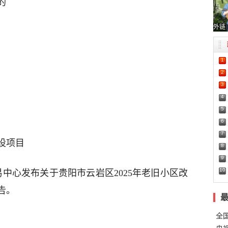
的
外链
1
2
3
4
5
6
7
设项目
8
9
10
易中心发布关于贵阳市云岩区2025年老旧小区改
告。
全