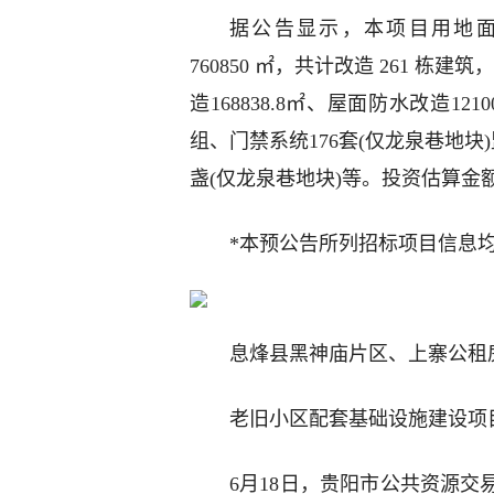
据公告显示，本项目用地面积约2
760850 ㎡，共计改造 261 栋
造168838.8㎡、屋面防水改造12
组、门禁系统176套(仅龙泉巷地块)
盏(仅龙泉巷地块)等。投资估算金额为
*本预公告所列招标项目信息
息烽县黑神庙片区、上寨公租
老旧小区配套基础设施建设项
6月18日，贵阳市公共资源交