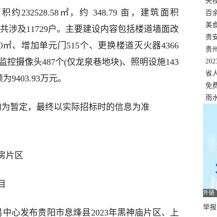
错
央
32528.58㎡，约 348.79 亩，建筑面积
温
百
正式
美
建筑，共涉及11729户。主要建设内容包括楼道墙面改
两
贵
100㎡、增加单元门515个、更换楼道灭火器4366
贵
监控摄像头487个(仅龙泉巷地块)、照明设施143
名
20
色
省
9403.93万元。
资
免
展，
雨
均为暂定，最终以实际招标时的信息为准
房片区
目
外链
举报邮
易中心发布贵阳市息烽县2023年黑神庙片区、上