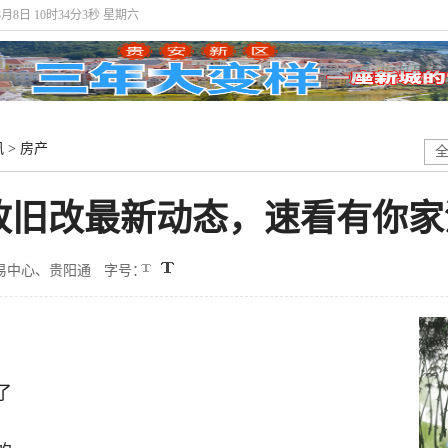
8月8日 10时34分3秒 星期六
讯
>
房产
改旧改最新动态，速看有你家
易中心、贵阳通
字号：
了