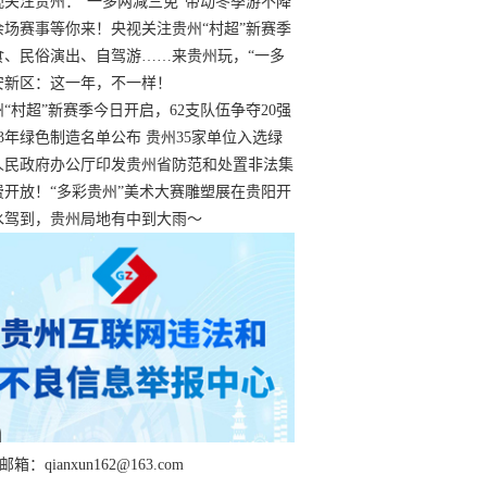
过
视关注贵州：“一多两减三免”带动冬季游不降
余场赛事等你来！央视关注贵州“村超”新赛季
“打响”
食、民俗演出、自驾游……来贵州玩，“一多
减三免”！
安新区：这一年，不一样！
州“村超”新赛季今日开启，62支队伍争夺20强
额
23年绿色制造名单公布 贵州35家单位入选绿
工厂
人民政府办公厅印发贵州省防范和处置非法集
工作实施细则
费开放！“多彩贵州”美术大赛雕塑展在贵阳开
持续至1月19日
水驾到，贵州局地有中到大雨～
箱：qianxun162@163.com