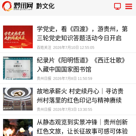
黔文化
学党史，看《四渡》，游贵州，第
三轮党史知识答题活动今日开启
百姓关注
2026年7月10日 12:55:05
纪录片《阳明悟道》《西迁壮歌》
入藏中国国家图书馆
贵州日报
2026年7月8日 11:50:59
故地承薪火 村史续丹心｜寻访贵
州村落里的红色印记与精神赓续
贵州日报
2026年7月3日 13:30:55
从静态观览到实景冲锋｜贵州创新
红色文旅，让长征故事可感可体验