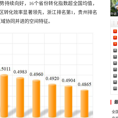
态势持续向好，16个省份转化指数超全国均值，
区转化效率显著领先，浙江排名第1，贵州排名
外链
区域协同并进的空间特征。
1
2
3
4
5
6
7
8
9
10
全