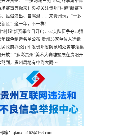
过
视关注贵州：“一多两减三免”带动冬季游不降
余场赛事等你来！央视关注贵州“村超”新赛季
“打响”
食、民俗演出、自驾游……来贵州玩，“一多
减三免”！
安新区：这一年，不一样！
州“村超”新赛季今日开启，62支队伍争夺20强
额
23年绿色制造名单公布 贵州35家单位入选绿
工厂
人民政府办公厅印发贵州省防范和处置非法集
工作实施细则
费开放！“多彩贵州”美术大赛雕塑展在贵阳开
持续至1月19日
水驾到，贵州局地有中到大雨～
箱：qianxun162@163.com