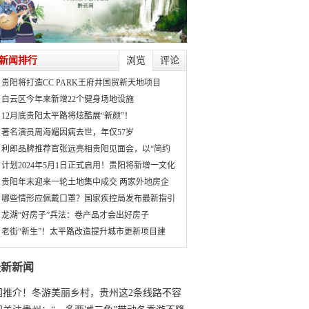
新闻排行
浏览
评论
贵阳将打造CC PARK王府井国贸新天地项目
白云区今年来新增22个健身场地设施
12月底贵阳太平路将炫酷展“新颜”！
著名演员周海媚因病去世，年仅57岁
利郎品牌推荐官张远亮相贵阳见面会，以“简约
计划2024年5月1日正式启用！贵阳将新增一文化
贵阳年末迎来一轮土地集中成交 两家外地房企
哪些情形应佩戴口罩？国家疾控局发布最新指引
龙湖“好房子”兵法：卷产品才会出好房子
老街“新生”！太平路改造提升城市更新项目建
最新新闻
国推介！冬游美丽乡村，贵州这2条线路不容