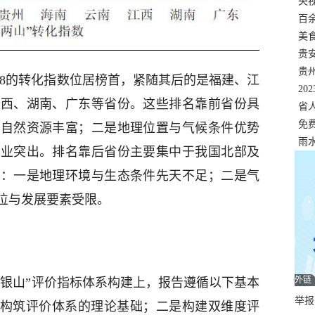
错
央
温
百
正式
美
两
贵
贵
348的转化指数位居榜首，紧随其后的是福建、江
名
20
江西、湖南、广东等省份。这些排名靠前省份具
色
省
资
免
且自然资源丰富；二是地理位置与气候条件优势
展，
雨
产业突出。排名靠后省份主要集中于我国北部及
约：一是地理环境与生态条件先天不足；二是气
位与发展要素受限。
外链
山银山”评价指标体系构建上，报告遵循以下基本
举报邮
，构筑评价体系的理论基础；二是构建双维度评