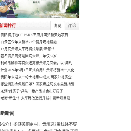
新闻排行
浏览
评论
贵阳将打造CC PARK王府井国贸新天地项目
白云区今年来新增22个健身场地设施
12月底贵阳太平路将炫酷展“新颜”！
著名演员周海媚因病去世，年仅57岁
利郎品牌推荐官张远亮相贵阳见面会，以“简约
计划2024年5月1日正式启用！贵阳将新增一文化
贵阳年末迎来一轮土地集中成交 两家外地房企
哪些情形应佩戴口罩？国家疾控局发布最新指引
龙湖“好房子”兵法：卷产品才会出好房子
老街“新生”！太平路改造提升城市更新项目建
最新新闻
国推介！冬游美丽乡村，贵州这2条线路不容