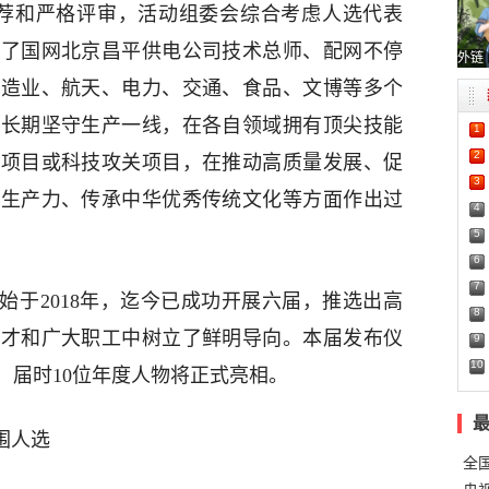
泛推荐和严格评审，活动组委会综合考虑人选代表
定了国网北京昌平供电公司技术总师、配网不停
外链
制造业、航天、电力、交通、食品、文博等多个
均长期坚守生产一线，在各自领域拥有顶尖技能
1
2
点项目或科技攻关项目，在推动高质量发展、促
3
质生产力、传承中华优秀传统文化等方面作出过
4
5
6
7
始于2018年，迄今已成功开展六届，推选出高
8
人才和广大职工中树立了鲜明导向。本届发布仪
9
10
，届时10位年度人物将正式亮相。
入围人选
全