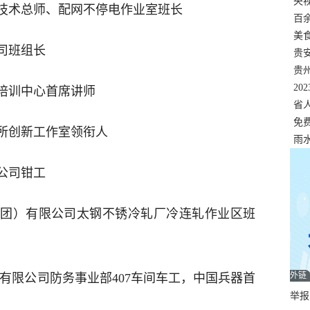
错
央
技术总师、配网不停电作业室班长
温
百
正式
美
司班组长
两
贵
贵
名
20
培训中心首席讲师
色
省
资
免
所创新工作室领衔人
展，
雨
公司钳工
团）有限公司太钢不锈冷轧厂冷连轧作业区班
外链
有限公司防务事业部407车间车工，中国兵器首
举报邮