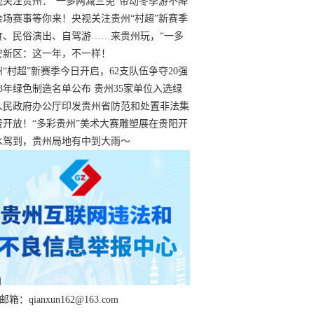
过
视关注贵州：“一多两减三免”带动冬季游不降
余场赛事等你来！央视关注贵州“村超”新赛季
“打响”
食、民俗演出、自驾游……来贵州玩，“一多
减三免”！
安新区：这一年，不一样！
州“村超”新赛季今日开启，62支队伍争夺20强
额
23年绿色制造名单公布 贵州35家单位入选绿
工厂
人民政府办公厅印发贵州省防范和处置非法集
工作实施细则
费开放！“多彩贵州”美术大赛雕塑展在贵阳开
持续至1月19日
水驾到，贵州局地有中到大雨～
箱：qianxun162@163.com