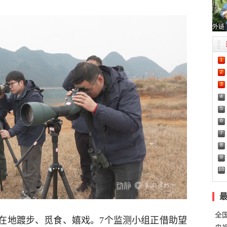
外链
1
2
3
4
5
6
7
8
9
10
全
在地踱步、觅食、嬉戏。7个监测小组正借助望