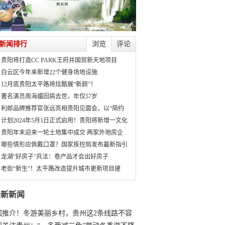
新闻排行
浏览
评论
贵阳将打造CC PARK王府井国贸新天地项目
白云区今年来新增22个健身场地设施
12月底贵阳太平路将炫酷展“新颜”！
著名演员周海媚因病去世，年仅57岁
利郎品牌推荐官张远亮相贵阳见面会，以“简约
计划2024年5月1日正式启用！贵阳将新增一文化
贵阳年末迎来一轮土地集中成交 两家外地房企
哪些情形应佩戴口罩？国家疾控局发布最新指引
龙湖“好房子”兵法：卷产品才会出好房子
老街“新生”！太平路改造提升城市更新项目建
最新新闻
国推介！冬游美丽乡村，贵州这2条线路不容