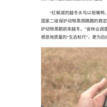
“红枫湖的越冬水鸟以斑嘴鸭
国家二级保护动物黑颈鸊鷉的稳
护动物黑鹳前来越冬。”省林业调
栖息地质量的“生态标尺”，更为