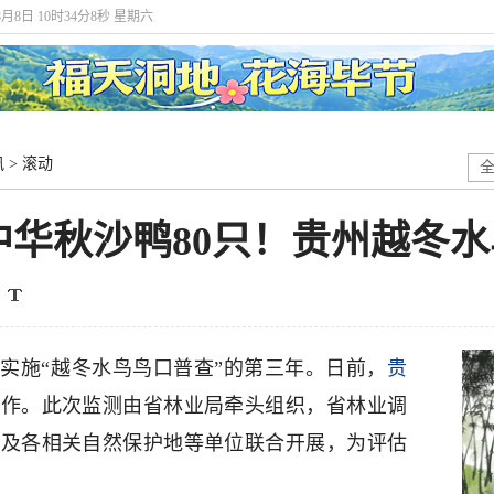
8月8日 10时34分10秒 星期六
讯
>
滚动
，中华秋沙鸭80只！贵州越冬
署实施“越冬水鸟鸟口普查”的第三年。日前，
贵
工作。此次监测由省林业局牵头组织，省林业调
所及各相关自然保护地等单位联合开展，为评估