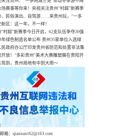
过
视关注贵州：“一多两减三免”带动冬季游不降
余场赛事等你来！央视关注贵州“村超”新赛季
“打响”
食、民俗演出、自驾游……来贵州玩，“一多
减三免”！
安新区：这一年，不一样！
州“村超”新赛季今日开启，62支队伍争夺20强
额
23年绿色制造名单公布 贵州35家单位入选绿
工厂
人民政府办公厅印发贵州省防范和处置非法集
工作实施细则
费开放！“多彩贵州”美术大赛雕塑展在贵阳开
持续至1月19日
水驾到，贵州局地有中到大雨～
箱：qianxun162@163.com