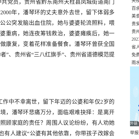
错
央
，中共党员，贵州省黔东南州天柱县凤城街道南门
温
百
2000年，潘琴环的丈夫意外去世，留下体弱多
正式
美
年，公公突发脑出血住院，她与婆婆轮流照料，喂
两
贵
贵
，婆婆重病，她连夜筹钱救治，婆婆瘫痪后，她一
名
20
婆做康复，变着花样准备餐食。潘琴环曾获全国
色
省
者”、贵州省“三八红旗手”、贵州省道德模范提
资
免
展，
雨
在工作中不幸离世，留下年迈的公婆和年仅2岁的
困境，潘琴环悲痛万分，面临艰难抉择：是离开
担照顾家庭的责任？周围人议论纷纷，有人劝她
外链
，也有人建议“公婆有其他依靠，你带孩子改嫁会
举报邮