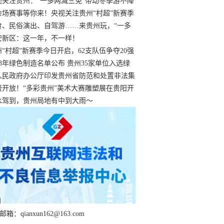
过
视关注贵州：“一多两减三免”带动冬季游不降
余场赛事等你来！央视关注贵州“村超”新赛季
“打响”
食、民俗演出、自驾游……来贵州玩，“一多
减三免”！
安新区：这一年，不一样！
州“村超”新赛季今日开启，62支队伍争夺20强
额
23年绿色制造名单公布 贵州35家单位入选绿
工厂
人民政府办公厅印发贵州省防范和处置非法集
工作实施细则
费开放！“多彩贵州”美术大赛雕塑展在贵阳开
持续至1月19日
水驾到，贵州局地有中到大雨～
箱：qianxun162@163.com