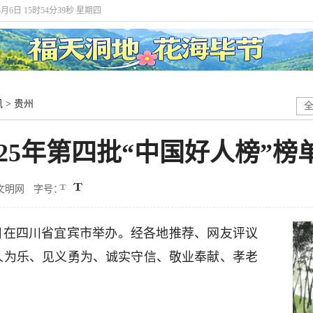
8月6日 15时54分41秒 星期四
讯
>
贵州
025年第四批“中国好人榜”榜
文明网
字号：
3日在四川省宜宾市举办。经各地推荐、网友评议
助人为乐、见义勇为、诚实守信、敬业奉献、孝老