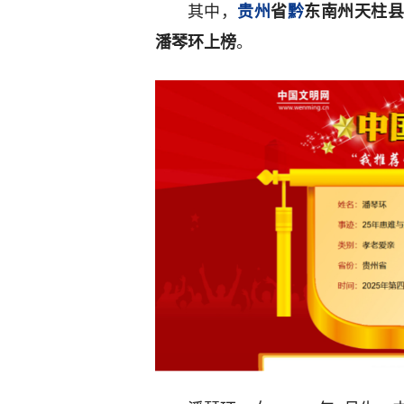
其中，
贵州
省
黔
东南州天柱县
潘琴环上榜
。