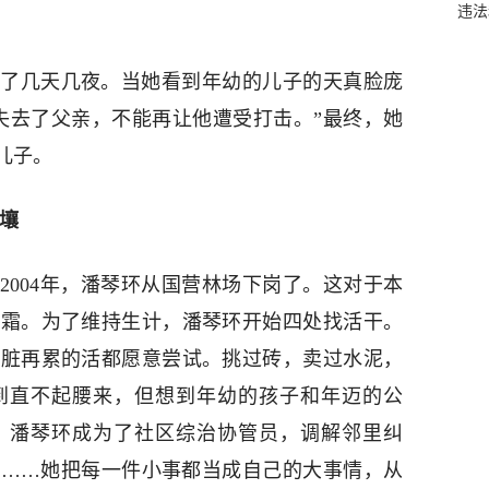
违法
了几天几夜。当她看到年幼的儿子的天真脸庞
失去了父亲，不能再让他遭受打击。”最终，她
儿子。
壤
2004年，潘琴环从国营林场下岗了。这对于本
加霜。为了维持生计，潘琴环开始四处找活干。
再脏再累的活都愿意尝试。挑过砖，卖过水泥，
到直不起腰来，但想到年幼的孩子和年迈的公
，潘琴环成为了社区综治协管员，调解邻里纠
患……她把每一件小事都当成自己的大事情，从