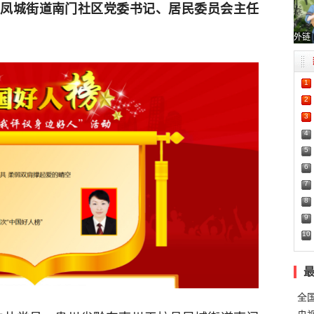
凤城街道南门社区党委书记、居民委员会主任
外链
1
2
3
4
5
6
7
8
9
10
全