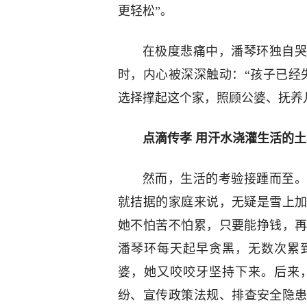
更轻松”。
在极度悲痛中，潘琴环独自哭
时，内心被深深触动：“孩子已经
选择撑起这个家，照顾公婆、抚养
点滴传孝 用汗水浇灌生活的土
然而，生活的考验接踵而至。
就拮据的家庭来说，无疑是雪上
她不怕苦不怕累，只要能挣钱，
潘琴环每天起早贪黑，无数次累
婆，她又咬咬牙坚持下来。后来
纷、宣传政策法规、排查安全隐