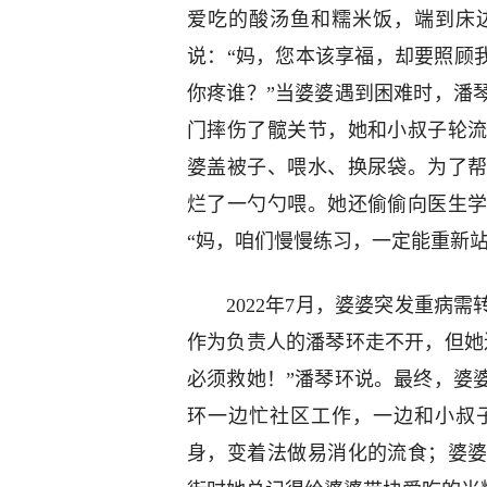
爱吃的酸汤鱼和糯米饭，端到床
说：“妈，您本该享福，却要照顾
你疼谁？”当婆婆遇到困难时，潘
门摔伤了髋关节，她和小叔子轮
婆盖被子、喂水、换尿袋。为了
烂了一勺勺喂。她还偷偷向医生
“妈，咱们慢慢练习，一定能重新站
2022年7月，婆婆突发重病
作为负责人的潘琴环走不开，但她
必须救她！”潘琴环说。最终，婆
环一边忙社区工作，一边和小叔
身，变着法做易消化的流食；婆