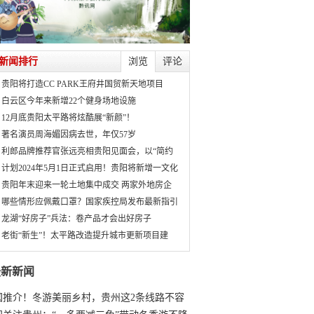
新闻排行
浏览
评论
贵阳将打造CC PARK王府井国贸新天地项目
白云区今年来新增22个健身场地设施
12月底贵阳太平路将炫酷展“新颜”！
著名演员周海媚因病去世，年仅57岁
利郎品牌推荐官张远亮相贵阳见面会，以“简约
计划2024年5月1日正式启用！贵阳将新增一文化
贵阳年末迎来一轮土地集中成交 两家外地房企
哪些情形应佩戴口罩？国家疾控局发布最新指引
龙湖“好房子”兵法：卷产品才会出好房子
老街“新生”！太平路改造提升城市更新项目建
最新新闻
国推介！冬游美丽乡村，贵州这2条线路不容