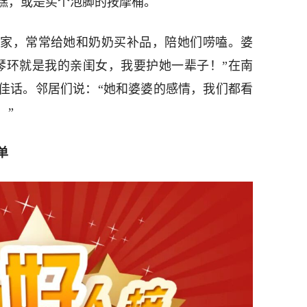
糕，或是买个泡脚的按摩桶。
家，常常给她和奶奶买补品，陪她们唠嗑。婆
琴环就是我的亲闺女，我要护她一辈子！”在南
佳话。邻居们说：“她和婆婆的感情，我们都看
！”
单