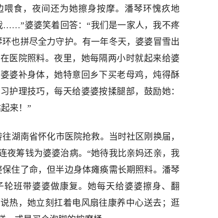
边喂食，夜间还为她擦身按摩。潘琴环愧疚地
我……”婆婆笑着回答：“我们是一家人，我不疼
琴环也拼尽全力守护。有一年冬天，婆婆冒雪出
流在医院照料。夜里，她每隔两小时就起来给婆
帮婆婆补身体，她特意回乡下买老母鸡，炖得酥
学习护理技巧，每天给婆婆按揉腿部，鼓励她：
起来！”
需转往湖南省怀化市医院抢救。当时社区刚换届，
连夜筹钱为婆婆治病。“她待我比亲妈还亲，我
婆保住了命，但半边身体瘫痪需长期照料。潘琴
子轮班带婆婆做康复。她每天给婆婆擦身、翻
婆说热，她立刻扛着电风扇往康养中心送去；逛