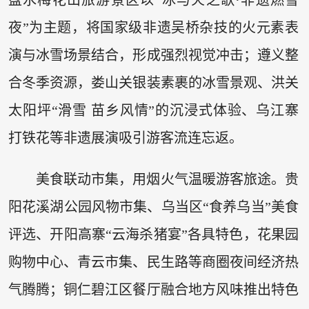
盘水梅花山旅游景区以“冰与火之歌·非遗燃雪
夜”为主题，将国家级非遗吴桥杂技的火元素表
演与冰雪场景结合，形成强烈视觉冲击；遵义整
合冬季资源，娄山关银装素裹的冰雪景观、洪关
太阳坪“滑雪 苗乡风情”的沉浸式体验、乌江寨
打铁花等非遗展演吸引游客流连忘返。
美食联动市集，用烟火气温暖游客旅途。贵
阳花溪湖公园风物市集、乌当区“食养乌当”美食
评选、开阳高寨“云海杀猪宴”各具特色，花果园
购物中心、青云市集、民生路等商圈夜间经济热
气腾腾；铜仁碧江区餐厅融合地方风味推出特色