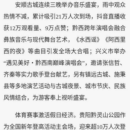
安顺古城连续三晚举办音乐盛宴，雨中观众
热情不减，累计吸引21万人次到场，抖音直播收
获12万观看量、9万点赞；黔西跨年演唱会融合
彝族音乐与现代舞台艺术，《水西谣》《阿西里
西的夜》等曲目引发全场大合唱；兴义市举办
“遇见美好・黔西南巅峰演唱会”，邀请张信哲、
齐秦等实力歌手登台献艺，另有镇远古城、施秉
县等多地演艺活动与古城夜景、城市节庆、民族
风情结合，为游客奉上视听盛宴。
体育赛事激活假日经济。贵阳黔灵山公园作
为全国新年登高活动主会场，迎来超10万人次登