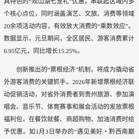
具特色的“观山湖七宠礼”优惠，串联起区域内多
个核心点位，同时涵盖演艺、文旅、消费等领域
20余项活动内容，有效放大消费的“乘数效应”。
数据显示，元旦期间，全区居民、游客消费累计
6.95亿元，同比增长15.25%。
创新推出的“票根经济”机制，将成为撬动省
外游客消费的关键抓手。2026年新增票根经济联
动促销活动，对省外消费者到贵州旅游、参加演
唱会、音乐节、体育赛事和展会活动的发放票根
福利包，在餐饮就餐、商超购物、加油消费时给
予优惠。如1月3日举办的“遇见美好・黔西南巅