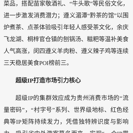
菜品，搭配苗家敬酒礼、“牛头歌”等民俗文化，
进一步激发消费潜力；遵义湄潭“黔茶的馆”以围
炉煮茶、点茶体验吸引年轻人感受茶文化，余庆
飞龙湖、桐梓官仓镇的刨锅汤、糍粑等温补美食
人气高涨，闵四遵义羊肉粉、遵义辣子鸡等连续
三天稳居美食POI榜前三。
超级IP打造市场引力核心
超级IP的集群效应成为贵州消费市场的“流
量密码”，“村字号”系列、世界级地标、红色经
典等IP矩阵持续发力，凭借独特辨识度与影响