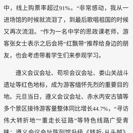
中，线上购票率超过91%。“非常感动，我从一
进场馆的时候就流泪了，到最后歌唱祖国的时候
又再次流泪。”作为一名中学的思政课老师，游
客张女士表示之后会将“红飘带”推荐给身边的朋
友，也会考虑带着学生们来参观学习。
遵义会议会址、苟坝会议会址、娄山关战斗
遗址等红色地标，成为游客缅怀先烈的重要目的
地。元旦当日，遵义会议会址、赤水丙安古镇等
多个景区接待游客量整体同比增长44.7%，“寻访
伟大转折地”“重走长征路”等特色线路广受青
睐；遵义会议会址陈列馆升级《转折·从头越》