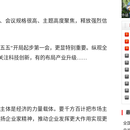
外链
键、会议规格很高、主题高度聚焦，释放强烈信
1
2
是“十五五”开局起步第一会，更显特别重要。纵观全
3
4
关注科技创新，有的布局产业升级……
5
6
7
8
9
10
主体是经济的力量载体。要千方百计把市场主
弘扬企业家精神，推动企业发挥更大作用实现更
全
。