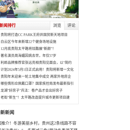
新闻排行
浏览
评论
贵阳将打造CC PARK王府井国贸新天地项目
白云区今年来新增22个健身场地设施
12月底贵阳太平路将炫酷展“新颜”！
著名演员周海媚因病去世，年仅57岁
利郎品牌推荐官张远亮相贵阳见面会，以“简约
计划2024年5月1日正式启用！贵阳将新增一文化
贵阳年末迎来一轮土地集中成交 两家外地房企
哪些情形应佩戴口罩？国家疾控局发布最新指引
龙湖“好房子”兵法：卷产品才会出好房子
老街“新生”！太平路改造提升城市更新项目建
最新新闻
国推介！冬游美丽乡村，贵州这2条线路不容