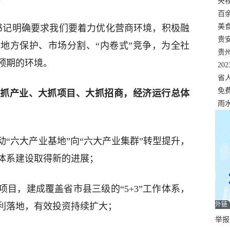
错
央
温
百
正式
美
总书记明确要求我们要着力优化营商环境，积极融
两
贵
地方保护、市场分割、“内卷式”竞争，为全社
贵
预期的环境。
名
20
色
省
资
免
抓产业、大抓项目、大抓招商，经济运行总体
展，
雨
“六大产业基地”向“六大产业集群”转型提升，
体系建设取得新的进展；
目，建成覆盖省市县三级的“5+3”工作体系，
外链
利落地，有效投资持续扩大；
举报邮