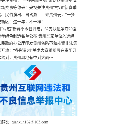
过
视关注贵州：“一多两减三免”带动冬季游不降
余场赛事等你来！央视关注贵州“村超”新赛季
“打响”
食、民俗演出、自驾游……来贵州玩，“一多
减三免”！
安新区：这一年，不一样！
州“村超”新赛季今日开启，62支队伍争夺20强
额
23年绿色制造名单公布 贵州35家单位入选绿
工厂
人民政府办公厅印发贵州省防范和处置非法集
工作实施细则
费开放！“多彩贵州”美术大赛雕塑展在贵阳开
持续至1月19日
水驾到，贵州局地有中到大雨～
箱：qianxun162@163.com