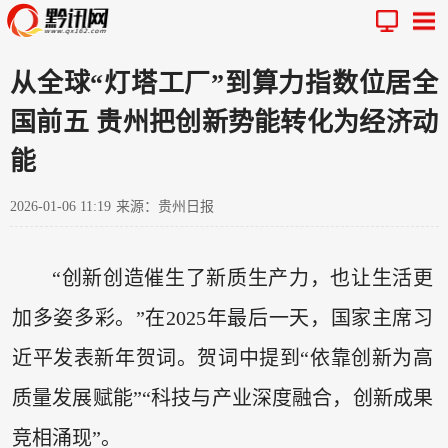
从全球“灯塔工厂”到算力指数位居全
国前五 贵州把创新势能转化为经济动
能
2026-01-06 11:19
来源：贵州日报
“创新创造催生了新质生产力，也让生活更
加多姿多彩。”在2025年最后一天，国家主席习
近平发表新年贺词。贺词中提到“依靠创新为高
质量发展赋能”“科技与产业深度融合，创新成果
竞相涌现”。