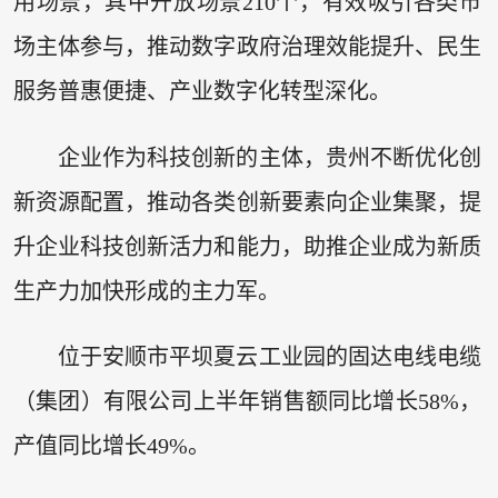
用场景，其中开放场景210个，有效吸引各类市
场主体参与，推动数字政府治理效能提升、民生
服务普惠便捷、产业数字化转型深化。
企业作为科技创新的主体，贵州不断优化创
新资源配置，推动各类创新要素向企业集聚，提
升企业科技创新活力和能力，助推企业成为新质
生产力加快形成的主力军。
位于安顺市平坝夏云工业园的固达电线电缆
（集团）有限公司上半年销售额同比增长58%，
产值同比增长49%。