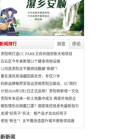
新闻排行
浏览
评论
贵阳将打造CC PARK王府井国贸新天地项目
白云区今年来新增22个健身场地设施
12月底贵阳太平路将炫酷展“新颜”！
著名演员周海媚因病去世，年仅57岁
利郎品牌推荐官张远亮相贵阳见面会，以“简约
计划2024年5月1日正式启用！贵阳将新增一文化
贵阳年末迎来一轮土地集中成交 两家外地房企
哪些情形应佩戴口罩？国家疾控局发布最新指引
龙湖“好房子”兵法：卷产品才会出好房子
老街“新生”！太平路改造提升城市更新项目建
最新新闻