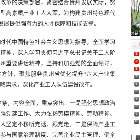
设改革的决策部署，紧密结合贵州发展实际，努
新型高素质产业工人大军，为构建贵州特色现代
发展提供强有力的人才保障和技能支撑。
外链
时代中国特色社会主义思想为指导，全面学习
会精神，深入学习贯彻习近平总书记关于工人阶
1
2
贵州重要讲话精神，坚持和加强党的全面领导，
3
本方针，聚焦服务贵州省优化提升“六大产业集
4
战略需求，深化产业工人队伍建设改革。
5
6
7
27条，内容全面，重点突出。一是强化思想政治
8
加强党建工作、大力弘扬劳模精神、劳动精神、
9
10
工人坚定不移听党话、跟党走。二是保障产业工
人参与国家治理制度、完善企业民主管理、健全