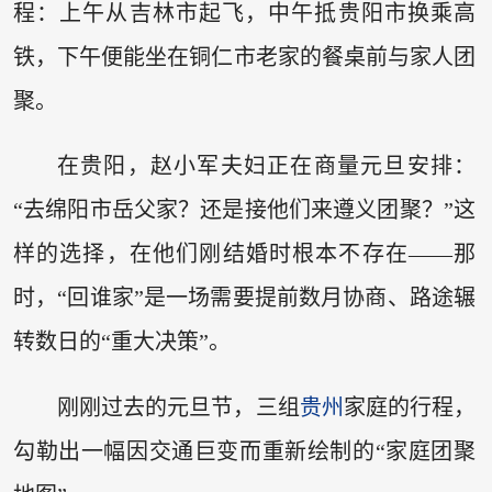
程：上午从吉林市起飞，中午抵贵阳市换乘高
铁，下午便能坐在铜仁市老家的餐桌前与家人团
聚。
在贵阳，赵小军夫妇正在商量元旦安排：
“去绵阳市岳父家？还是接他们来遵义团聚？”这
样的选择，在他们刚结婚时根本不存在——那
时，“回谁家”是一场需要提前数月协商、路途辗
转数日的“重大决策”。
刚刚过去的元旦节，三组
贵州
家庭的行程，
勾勒出一幅因交通巨变而重新绘制的“家庭团聚