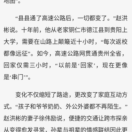
地图”。
“县县通了高速公路后，一切都变了。”赵洪
彬说。十年前，他从老家铜仁市德江县到贵阳上
大学，需要在山路上颠簸近十小时，“每次返校
都像远征”。如今，高速公路网贯通贵州全省，
回家仅需三小时，“以前是‘回家’，现在更像
是‘串门’”。
变化不仅缩短了路途，更改变了家庭互动方
式。“孩子和爷爷奶奶、外公外婆都不再陌生。”
赵洪彬的妻子徐伟励说，便捷的交通让跨市探亲
从变得愈发寻常，孙辈与祖辈的情感联结因此更