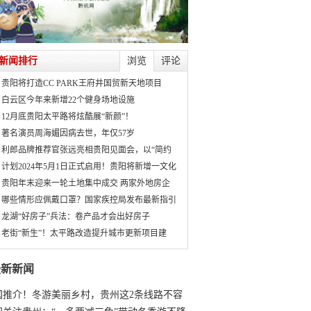
新闻排行
浏览
评论
贵阳将打造CC PARK王府井国贸新天地项目
白云区今年来新增22个健身场地设施
12月底贵阳太平路将炫酷展“新颜”！
著名演员周海媚因病去世，年仅57岁
利郎品牌推荐官张远亮相贵阳见面会，以“简约
计划2024年5月1日正式启用！贵阳将新增一文化
贵阳年末迎来一轮土地集中成交 两家外地房企
哪些情形应佩戴口罩？国家疾控局发布最新指引
龙湖“好房子”兵法：卷产品才会出好房子
老街“新生”！太平路改造提升城市更新项目建
最新新闻
国推介！冬游美丽乡村，贵州这2条线路不容