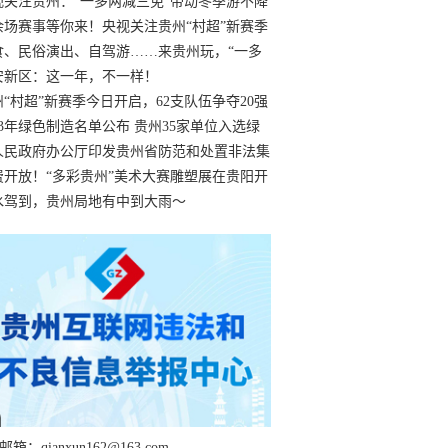
过
视关注贵州：“一多两减三免”带动冬季游不降
余场赛事等你来！央视关注贵州“村超”新赛季
“打响”
食、民俗演出、自驾游……来贵州玩，“一多
减三免”！
安新区：这一年，不一样！
州“村超”新赛季今日开启，62支队伍争夺20强
额
23年绿色制造名单公布 贵州35家单位入选绿
工厂
人民政府办公厅印发贵州省防范和处置非法集
工作实施细则
费开放！“多彩贵州”美术大赛雕塑展在贵阳开
持续至1月19日
水驾到，贵州局地有中到大雨～
箱：qianxun162@163.com