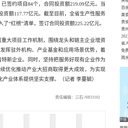
错
央
元；已签约项目84个，合同投资额219.09亿元。当
温
百
资额117.77亿元。截至目前，全省生产性服务
正式
美
两
贵
了“红榜”清单，签订合同投资额225.22亿元。
贵
名
20
招重大项目工作机制，围绕龙头和链主企业增资
色
省
，发挥驻外机构、产业基金和应用场景优势，着
资
免
展，
雨
专精特新企业。同时，坚持把服务好现有企业作为
持续优化推动产业大招商取得更大成效，为实现
化产业体系提供坚实支撑。（记者 李蔓毓）
责任编辑：三石-NB33102
外链
举报邮