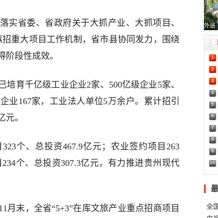
落实省委、省政府关于大抓产业、大抓项目、
外链
”拟招重大项目工作机制，省市县协同发力，围绕
得阶段性成效。
1
2
3
育千亿级工业企业2家、500亿级企业5家、
4
企业167家，工业法人单位5万余户。累计招引
5
6
5亿元。
7
8
个、总投资467.9亿元；农业签约项目263
9
目234个、总投资307.3亿元，有力推进贵州现代
10
全
月末，全省“5+3”在库文旅产业重点招商项目