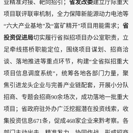
业精准对接、靶向招引；
省发改委
建立厅际重大
项目联评联审机制，全力保障新能源动力电池等
“六大产业基地”及“富矿精开”项目用能需求；
省
投资促进局
切实履行省拟招项目办公室职责，立
足牵线搭桥职能定位，围绕项目谋划、招商洽
谈、落地推进等重点环节，构建“全省拟招重大
项目信息调度系统”，统筹各地各部门力量，聚
焦引进龙头企业与完善产业链配套，开展小分队
招商、专题会招商90余场次，成功落地一批重大
项目；省政府驻外办广泛挖掘潜在投资线索，收
集投资信息671条，促成468家企业来黔考察。各
部门主动出击、精准发力、协同作战，形成招商