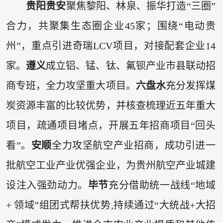
贵阳贵安
聚焦黎阳、林泉、振华打造“三圈”
合力，共聚集生态圈企业45家；围绕“电动贵
州”，重点引进奇瑞LCV项目，对接配套企业14
家。
遵义
成立铝、锰、钛、氟钡产业市县联动招
商专班，全力攻坚重大项目。
六盘水
充分发挥煤
炭资源丰富的比较优势，并核查梳理近五年重大
项目，疏通项目堵点，开展五年招商项目“回头
看”。
安顺
全力攻坚航空产业招商，成功引进一
批航空工业产业优强企业，为贵州航空产业城建
设注入强劲动力。
毕节
充分借助统一战线“地域
+ 领域”组团式帮扶优势,持续通过“大统战+大招