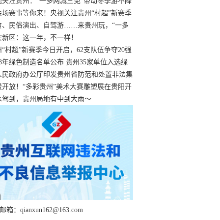
过
视关注贵州：“一多两减三免”带动冬季游不降
余场赛事等你来！央视关注贵州“村超”新赛季
“打响”
食、民俗演出、自驾游……来贵州玩，“一多
减三免”！
安新区：这一年，不一样！
州“村超”新赛季今日开启，62支队伍争夺20强
额
23年绿色制造名单公布 贵州35家单位入选绿
工厂
人民政府办公厅印发贵州省防范和处置非法集
工作实施细则
费开放！“多彩贵州”美术大赛雕塑展在贵阳开
持续至1月19日
水驾到，贵州局地有中到大雨～
箱：qianxun162@163.com