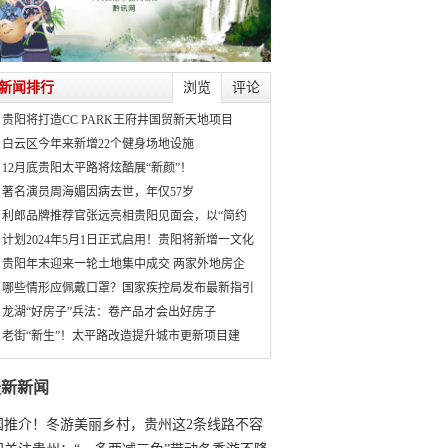
新闻排行
浏览
评论
贵阳将打造CC PARK王府井国贸新天地项目
白云区今年来新增22个健身场地设施
12月底贵阳太平路将炫酷展“新颜”！
著名演员周海媚因病去世，年仅57岁
利郎品牌推荐官张远亮相贵阳见面会，以“简约
计划2024年5月1日正式启用！贵阳将新增一文化
贵阳年末迎来一轮土地集中成交 两家外地房企
哪些情形应佩戴口罩？国家疾控局发布最新指引
龙湖“好房子”兵法：卷产品才会出好房子
老街“新生”！太平路改造提升城市更新项目建
最新新闻
国推介！冬游美丽乡村，贵州这2条线路不容