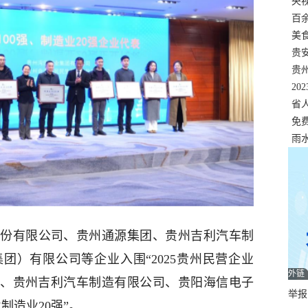
错
央
温
百
正式
美
两
贵
贵
名
20
色
省
资
免
展，
雨
份有限公司、贵州通源集团、贵州吉利汽车制
团）有限公司等企业入围“2025贵州民营企业
外链
公司、贵州吉利汽车制造有限公司、贵阳海信电子
举报邮
制造业20强”。