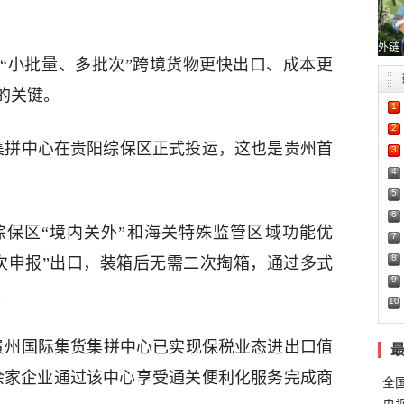
外链
小批量、多批次”跨境货物更快出口、成本更
的关键。
1
2
拼中心在贵阳综保区正式投运，这也是贵州首
3
4
5
6
区“境内关外”和海关特殊监管区域功能优
7
8
次申报”出口，装箱后无需二次掏箱，通过多式
9
。
10
州国际集货集拼中心已实现保税业态进出口值
20余家企业通过该中心享受通关便利化服务完成商
全