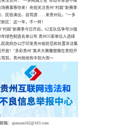
过
视关注贵州：“一多两减三免”带动冬季游不降
余场赛事等你来！央视关注贵州“村超”新赛季
“打响”
食、民俗演出、自驾游……来贵州玩，“一多
减三免”！
安新区：这一年，不一样！
州“村超”新赛季今日开启，62支队伍争夺20强
额
23年绿色制造名单公布 贵州35家单位入选绿
工厂
人民政府办公厅印发贵州省防范和处置非法集
工作实施细则
费开放！“多彩贵州”美术大赛雕塑展在贵阳开
持续至1月19日
水驾到，贵州局地有中到大雨～
箱：qianxun162@163.com