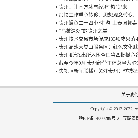
• 贵州：让南方冰雪经济“热”起来
• 加快工作重心转移、思想观念转变
• 贵州鳗鱼二十四小时“游”上泰国餐桌
• “乌蒙深处”的贵州之美
• 贵州技术交易市场促成133项成果落
• 贵州高速大娄山服务区：红色文化
• 贵州4所派出所入围全国第四批拟命
• 截至今年9月 贵州经营主体总量为479
• 央视《新闻联播》关注贵州：“东数
关于我
Copyright © 2012-202
黔ICP备14000209号-2
|
互联网直播