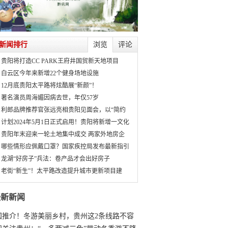
新闻排行
浏览
评论
贵阳将打造CC PARK王府井国贸新天地项目
白云区今年来新增22个健身场地设施
12月底贵阳太平路将炫酷展“新颜”！
著名演员周海媚因病去世，年仅57岁
利郎品牌推荐官张远亮相贵阳见面会，以“简约
计划2024年5月1日正式启用！贵阳将新增一文化
贵阳年末迎来一轮土地集中成交 两家外地房企
哪些情形应佩戴口罩？国家疾控局发布最新指引
龙湖“好房子”兵法：卷产品才会出好房子
老街“新生”！太平路改造提升城市更新项目建
最新新闻
国推介！冬游美丽乡村，贵州这2条线路不容