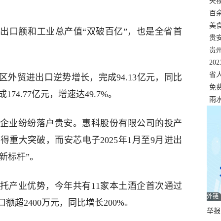
错
央
。
温
百
正式
美
口额和工业总产值“双破百亿”，也是全省首
两
贵
贵
名
20
色
省
贸进出口逆势增长，完成94.13亿元，同比
资
免
74.77亿元，增速达49.7%。
展，
雨
业纷纷落户贵安。惠科股份有限公司的投产
重大突破，而安芯电子2025年1月至9月进出
“新标杆”。
产业优势，今年共有11家本土酒企首次通过
外链
超2400万元，同比增长200%。
举报邮