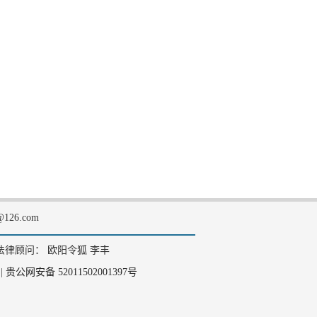
126.com
法律顾问： 欧阳令狐 李丰
|
贵公网安备 52011502001397号