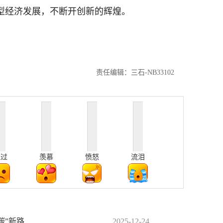
放型经济发展，不断开创新的辉煌。
责任编辑：三石-NB33102
难过
羡慕
愤怒
流泪
碳”新路
2025-12-24