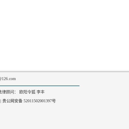
126.com
法律顾问： 欧阳令狐 李丰
|
贵公网安备 52011502001397号