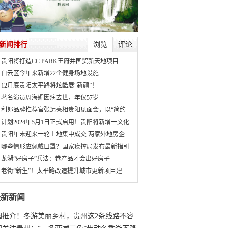
新闻排行
浏览
评论
贵阳将打造CC PARK王府井国贸新天地项目
白云区今年来新增22个健身场地设施
12月底贵阳太平路将炫酷展“新颜”！
著名演员周海媚因病去世，年仅57岁
利郎品牌推荐官张远亮相贵阳见面会，以“简约
计划2024年5月1日正式启用！贵阳将新增一文化
贵阳年末迎来一轮土地集中成交 两家外地房企
哪些情形应佩戴口罩？国家疾控局发布最新指引
龙湖“好房子”兵法：卷产品才会出好房子
老街“新生”！太平路改造提升城市更新项目建
最新新闻
国推介！冬游美丽乡村，贵州这2条线路不容