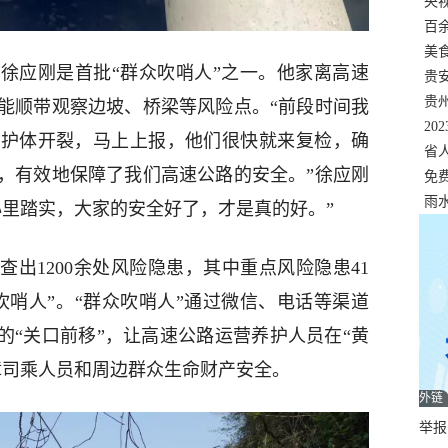
错
央
温
百
正式
美
的徐应刚是首批“群众吹哨人”之一。他家离高速
两
贵
贵
能顺带观察边坡、桥梁等风险点。“前段时间我
名
20
防护体开裂，马上上报，他们很快就来复检，确
色
省
，有效地保障了我们高速公路的安全。”徐应刚
资
免
展，
雨
心里踏实，大家的安全好了，才是真的好。”
出1200余处风险隐患，其中重点风险隐患41
吹哨人”。“群众吹哨人”通过微信、电话等渠道
的“关口前移”，让高速公路运营养护人员在“黄
障司乘人员和周边群众生命财产安全。
外链
举报邮