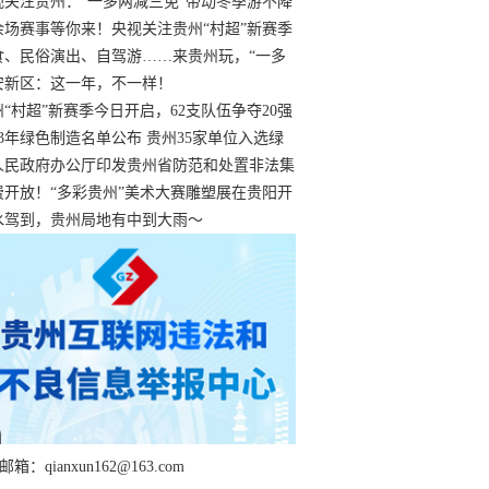
过
视关注贵州：“一多两减三免”带动冬季游不降
余场赛事等你来！央视关注贵州“村超”新赛季
“打响”
食、民俗演出、自驾游……来贵州玩，“一多
减三免”！
安新区：这一年，不一样！
州“村超”新赛季今日开启，62支队伍争夺20强
额
23年绿色制造名单公布 贵州35家单位入选绿
工厂
人民政府办公厅印发贵州省防范和处置非法集
工作实施细则
费开放！“多彩贵州”美术大赛雕塑展在贵阳开
持续至1月19日
水驾到，贵州局地有中到大雨～
箱：qianxun162@163.com