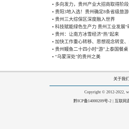
• 多向发力，贵州产业大招商取得阶
• 贵阳3地入选！贵州确定8条省级旅
• 贵州三大综保区深度融入世界
• 科技赋能绿色生产力 贵州工业发展“
• 贵州：让南方冰雪经济“热”起来
• 加快工作重心转移、思想观念转变
• 贵州鳗鱼二十四小时“游”上泰国餐桌
• “乌蒙深处”的贵州之美
关于我
Copyright © 2012-202
黔ICP备14000209号-2
|
互联网直播