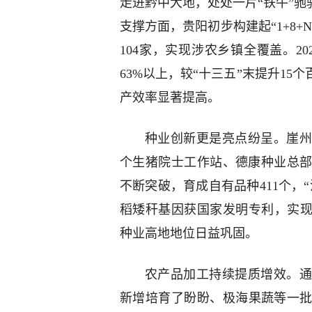
走进黔中大地，处处一片“铁牛”驰
支撑方面，贵阳初步构建起“1+8
104家，实现涉农乡镇全覆盖。2
63%以上，较“十三五”末提升1
产效率显著提高。
种业创新更是亮点纷呈。崖州
个生猪院士工作站、德康种业总
不断突破，育成自有品种411个，“
稻矮秆基因获国家发明专利，实现
种业高地地位日益巩固。
农产品加工持续提质增效。通
新增培育了盼盼、极海果蔬等一批