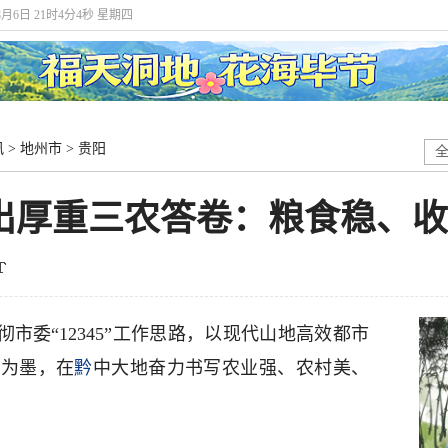
年8月6日 21时4分5秒 星期四
讯
>
地州市
>
贵阳
交出厚重三农答卷：粮食稳、
彻市委“12345”工作思路，以现代山地高效都市
合为墨，在
黔
中大地奋力书写农业强、农村美、