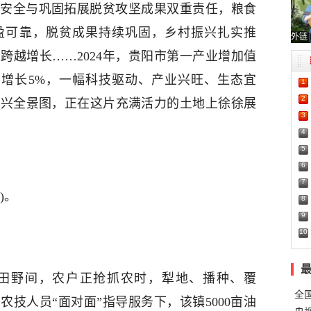
安全与巩固拓展脱贫攻坚成果双重责任，粮食
丰盈可靠，脱贫成果持续巩固，乡村振兴扎实推
外链
跨越增长……2024年，贵阳市第一产业增加值
末年均增长5%，一幅科技驱动、产业兴旺、生态宜
1
2
振兴全景图，正在这片充满活力的土地上徐徐展
3
4
5
6
7
)。
8
9
10
田野间，农户正抢抓农时，犁地、播种、覆
全
技人员“面对面”指导服务下，该镇5000亩油