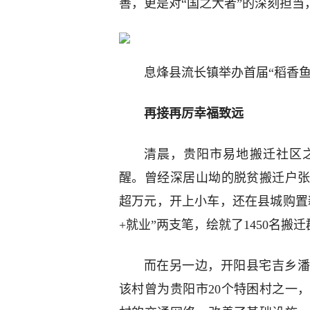
善，更是对“国之大者”的深刻担
息烽县流长镇举办首届“稻香鱼
再接再厉幸福致远
清晨，贵阳市易地搬迁社区
醒。曾经深居山坳的脱贫搬迁户
超万元，开上小车，还在县城购置
+就业”两支笔，绘就了1450名搬
而在另一边，开阳县宅吉乡潘
该村曾为贵阳市20个特困村之一