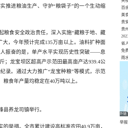
错
央
实推进粮油生产、守护“粮袋子”的一个生动缩
温
百
正式
美
两
贵
贵
扛起粮食安全政治责任，深入实施“藏粮于地、藏
名
20
扩大，今年预计完成135万亩以上。油料扩种面
色
省
资
免
。更令人振奋的是，单产水平实现历史性突破——息
展，
雨
；龙宝坝区超高产示范田最高亩产达939.4公
纪录。通过大力推广“龙宝种粮”等模式，示范
，粮食年产量均稳定在40万吨以上。
烽县养龙司镇举行。
外链
举报邮
的举措。全市累计建设高标准农田40.9万亩，