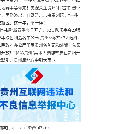
过
视关注贵州：“一多两减三免”带动冬季游不降
余场赛事等你来！央视关注贵州“村超”新赛季
“打响”
食、民俗演出、自驾游……来贵州玩，“一多
减三免”！
安新区：这一年，不一样！
州“村超”新赛季今日开启，62支队伍争夺20强
额
23年绿色制造名单公布 贵州35家单位入选绿
工厂
人民政府办公厅印发贵州省防范和处置非法集
工作实施细则
费开放！“多彩贵州”美术大赛雕塑展在贵阳开
持续至1月19日
水驾到，贵州局地有中到大雨～
箱：qianxun162@163.com