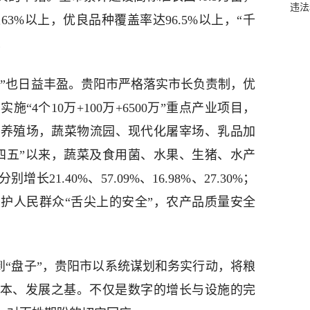
违法
3%以上，优良品种覆盖率达96.5%以上，“千
…
子”也日益丰盈。贵阳市严格落实市长负责制，优
“4个10万+100万+6500万”重点产业项目，
供养殖场，蔬菜物流园、现代化屠宰场、乳品加
四五”以来，蔬菜及食用菌、水果、生猪、水产
21.40%、57.09%、16.98%、27.30%；
护人民群众“舌尖上的安全”，农产品质量安全
子”到“盘子”，贵阳市以系统谋划和务实行动，将粮
之本、发展之基。不仅是数字的增长与设施的完