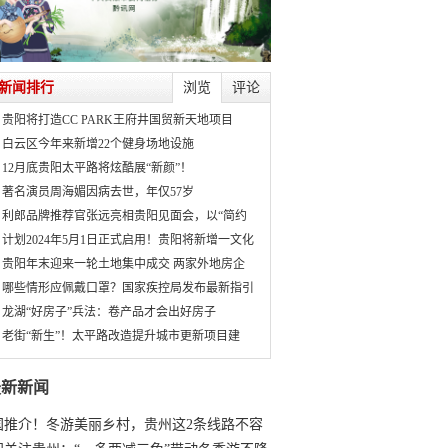
新闻排行
浏览
评论
贵阳将打造CC PARK王府井国贸新天地项目
白云区今年来新增22个健身场地设施
12月底贵阳太平路将炫酷展“新颜”！
著名演员周海媚因病去世，年仅57岁
利郎品牌推荐官张远亮相贵阳见面会，以“简约
计划2024年5月1日正式启用！贵阳将新增一文化
贵阳年末迎来一轮土地集中成交 两家外地房企
哪些情形应佩戴口罩？国家疾控局发布最新指引
龙湖“好房子”兵法：卷产品才会出好房子
老街“新生”！太平路改造提升城市更新项目建
最新新闻
国推介！冬游美丽乡村，贵州这2条线路不容