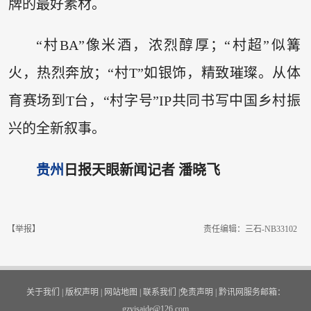
牌的最好素材。
“村BA”像米酒，浓烈醇厚；“村超”似篝
火，热烈奔放；“村T”如银饰，精致璀璨。从体
育赛场到T台，“村字号”IP共同书写中国乡村振
兴的全新叙事。
贵州
日报天眼新闻记者 潘晓飞
【举报】
责任编辑：三石-NB33102
关于我们
|
版权声明
|
网站地图
|
联系我们
|
免责声明
|
黔讯网服务邮箱：
gzyisaide@126.com