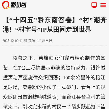
【“十四五”黔东南答卷】“村”潮奔
涌！“村字号”IP从田间走到世界
2025-12-09 11:35
来源：贵州日报
夜幕之下，苗族妇女们穿着精心制作的盛
装，在T台上尽情展示非遗的独特魅力，银饰碰
撞声与芦笙旋律交织回荡；100余公里外的榕江
足球场，卖卷粉的小伙子一脚破门，看台上的观
众随即敲击铜鼓呐喊道贺；而台江县台盘村的篮
球架下，刚收完水稻的村民一个箭步跃起抢下篮