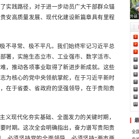
确了实践路径，对于进一步动员广大干部群众锚
外链
阳贵安高质量发展、现代化建设新篇章具有里程
1
2
展极不寻常、极不平凡。我们始终牢记习近平总
3
策部署，实施生态立市、工业强市、数字活市、
4
克难，推动各项事业取得了新进步新成就。这些
5
6
同志为核心的党中央领航掌舵，在于习近平新时
7
引，在于省委、省政府的坚强领导，在于贵阳贵
8
9
10
会主义现代化夯实基础、全面发力的关键时期，
紧要时期。这次全会明确指出，奋力谱写贵阳贵
全
章，必须坚持党的全面领导，必须坚持“两市两