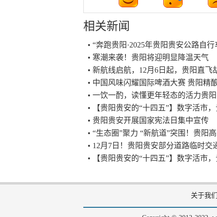
相关新闻
• “奔跑贵阳·2025年贵阳贵安公路自
• 寒潮来袭！贵阳将迎明显降温天气
• 新航线启航，12月6日起，贵阳直飞
• 中国风味闪耀国际啤酒大赛 贵阳精酿
• 一饮一酌，读懂更年轻态的活力贵阳
• 【贵阳贵安的“十四五”】数字活市，
• 贵阳贵安开展国家宪法日集中宣传
• “生态圈”聚力 “新航道”突围！贵
• 12月7日！贵阳贵安部分道路临时交
• 【贵阳贵安的“十四五”】数字活市
关于我