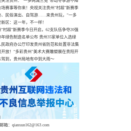
过
视关注贵州：“一多两减三免”带动冬季游不降
余场赛事等你来！央视关注贵州“村超”新赛季
“打响”
食、民俗演出、自驾游……来贵州玩，“一多
减三免”！
安新区：这一年，不一样！
州“村超”新赛季今日开启，62支队伍争夺20强
额
23年绿色制造名单公布 贵州35家单位入选绿
工厂
人民政府办公厅印发贵州省防范和处置非法集
工作实施细则
费开放！“多彩贵州”美术大赛雕塑展在贵阳开
持续至1月19日
水驾到，贵州局地有中到大雨～
箱：qianxun162@163.com