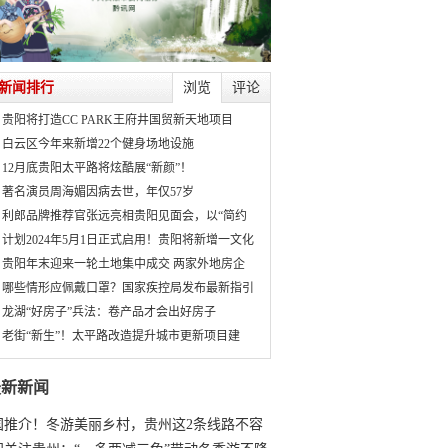
新闻排行
浏览
评论
贵阳将打造CC PARK王府井国贸新天地项目
白云区今年来新增22个健身场地设施
12月底贵阳太平路将炫酷展“新颜”！
著名演员周海媚因病去世，年仅57岁
利郎品牌推荐官张远亮相贵阳见面会，以“简约
计划2024年5月1日正式启用！贵阳将新增一文化
贵阳年末迎来一轮土地集中成交 两家外地房企
哪些情形应佩戴口罩？国家疾控局发布最新指引
龙湖“好房子”兵法：卷产品才会出好房子
老街“新生”！太平路改造提升城市更新项目建
最新新闻
国推介！冬游美丽乡村，贵州这2条线路不容