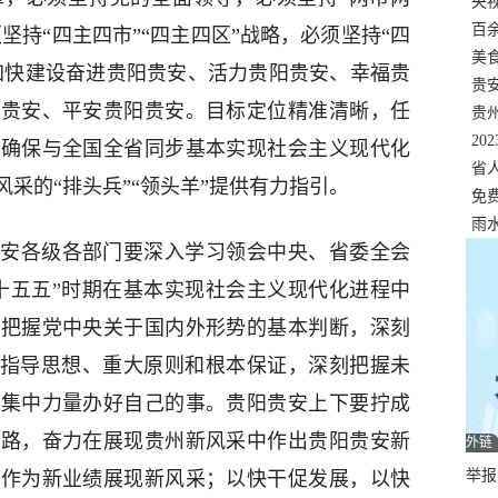
错
央
温
百
坚持“四主四市”“四主四区”战略，必须坚持“四
正式
美
，加快建设奋进贵阳贵安、活力贵阳贵安、幸福贵
两
贵
阳贵安、平安贵阳贵安。目标定位精准清晰，任
贵
名
20
安确保与全国全省同步基本实现社会主义现代化
色
省
采的“排头兵”“领头羊”提供有力指引。
资
免
展，
雨
安各级各部门要深入学习领会中央、省委全会
十五五”时期在基本实现社会主义现代化进程中
刻把握党中央关于国内外形势的基本判断，深刻
的指导思想、重大原则和根本保证，深刻把握未
，集中力量办好自己的事。贵阳贵安上下要拧成
新路，奋力在展现贵州新风采中作出贵阳贵安新
外链
举报邮
新作为新业绩展现新风采；以快干促发展，以快