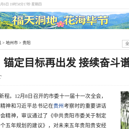
8月6日 19时58分17秒 星期四
讯
>
地州市
>
贵阳
】锚定目标再出发 接续奋斗
新程。12月8日召开的市委十一届十一次全会，
会精神和习近平总书记在
贵州
考察时的重要讲话
全会精神，审议通过了《中共贵阳市委关于制定
五个五年规划的建议》，对未来五年贵阳贵安经