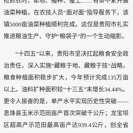
抢抓农时，犁地、播种、覆土……有条不紊开展
油菜种植。在农技人员“面对面”指导服务下，该
镇5000亩油菜种植顺利完成。这仅是贵阳市扎实
推进粮油生产、守护“粮袋子”的一个生动缩影。
“十四五”以来，贵阳市坚决扛起粮食安全政
治责任，深入实施“藏粮于地、藏粮于技”战略，
粮食种植面积稳步扩大，今年预计完成135万亩
以上。油料扩种面积较“十三五”末增长34.44%。
更令人振奋的是，单产水平实现历史性突破——
息烽县玉米示范田亩产首次突破千公斤；龙宝坝
区超高产示范田最高亩产达939.4公斤，创全省