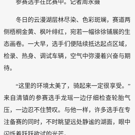
参赛选手在比赛中。记者周永摄
冬日的云漫湖层林尽染、色彩斑斓，赛道两
侧梧桐金黄、枫叶绯红，宛若一幅徐徐铺展的生
态画卷。一大早，选手们便陆续抵达起点区域，
检录、热身、调试车辆，空气中弥漫着兴奋与期
待。
“这里的环境太美了，骑起来一定很享受。”
来自清镇的参赛选手龙瑶一边仔细检查轮胎气
压，一边忍不住赞叹。与他一样，许多选手在专
注备赛的同时，不时眺望远处静谧的湖面，眼中
闪烁着跃跃欲试的光芒。