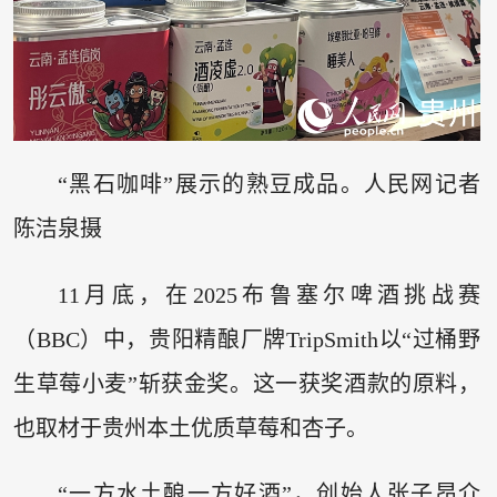
“黑石咖啡”展示的熟豆成品。人民网记者
陈洁泉摄
11月底，在2025布鲁塞尔啤酒挑战赛
（BBC）中，贵阳精酿厂牌TripSmith以“过桶野
生草莓小麦”斩获金奖。这一获奖酒款的原料，
也取材于贵州本土优质草莓和杏子。
“一方水土酿一方好酒”，创始人张子昂介