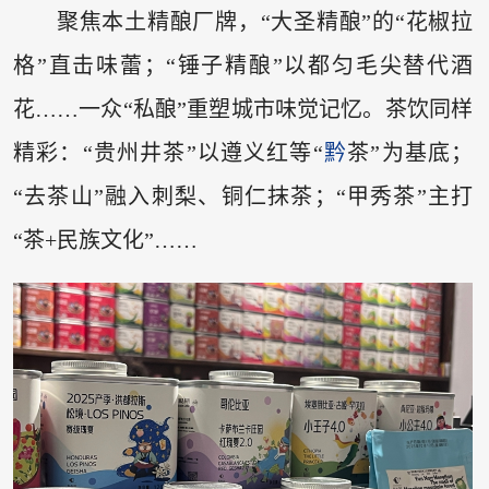
聚焦本土精酿厂牌，“大圣精酿”的“花椒拉
格”直击味蕾；“锤子精酿”以都匀毛尖替代酒
花……一众“私酿”重塑城市味觉记忆。茶饮同样
精彩：“贵州井茶”以遵义红等“
黔
茶”为基底；
“去茶山”融入刺梨、铜仁抹茶；“甲秀茶”主打
“茶+民族文化”……