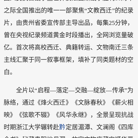
之际全国推出的唯一一部聚焦“文教西迁”的纪录
片，由贵州省委宣传部主导出品，每集25分钟，
曾在央视纪录频道黄金时段播出，全网浏览量破
亿。首次将高校西迁、典籍转运、文物南迁三条
主线汇聚于同一叙事框架，填补了同类题材的空
白。
全片以“启程—落定—交融—绽放—传承”为
脉络，通过《烽火西迁》《文脉春秋》《薪火相
映》《弦歌不辍》《风华永继》，全景呈现抗战
时期浙江大学辗转赴
黔
定居湄潭、文澜阁《四库