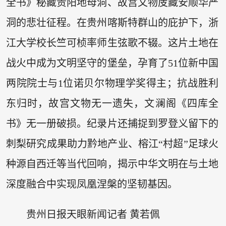
全书》秘藏贵阳地母洞、故宫文物庋藏安顺华严
洞的悲壮征程。在贵州喀斯特群山的庇护下，浙
江大学校长竺可桢率师生弦歌不辍。这片土地在
战火中成为文明坚守的堡垒，孕育了51位新中国
两院院士与1位诺贝尔物理学奖得主；抗战胜利
东归时，故宫文物无一遗失，文澜阁《四库全
书》无一册破损。纪录片还捕捉到罗登义留下的
刺梨研究成果助力黔地产业、榕江“村超”足球火
种源自西迁等当代回响，揭示中华文明在与土地
深度融合中实现凤凰涅槃的坚韧基因。
贵州日报天眼新闻记者
黄若佩