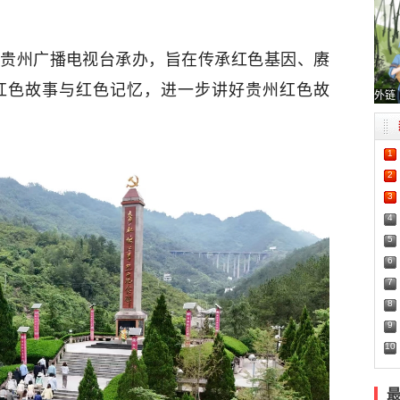
贵州广播电视台承办，旨在传承红色基因、赓
红色故事与红色记忆，进一步讲好贵州红色故
外链
1
2
3
4
5
6
7
8
9
10