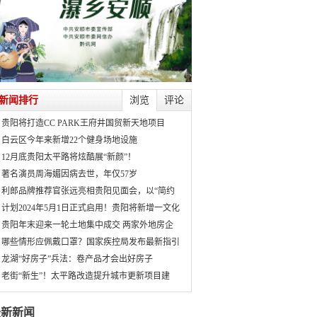
新闻排行
浏览
评论
贵阳将打造CC PARK王府井国贸新天地项目
白云区今年来新增22个健身场地设施
12月底贵阳太平路将炫酷展“新颜”！
著名演员周海媚因病去世，年仅57岁
利郎品牌推荐官张远亮相贵阳见面会，以“简约
计划2024年5月1日正式启用！贵阳将新增一文化
贵阳年末迎来一轮土地集中成交 两家外地房企
哪些情形应佩戴口罩？国家疾控局发布最新指引
龙湖“好房子”兵法：卷产品才会出好房子
老街“新生”！太平路改造提升城市更新项目建
最新新闻