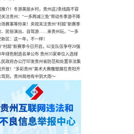
国推介！冬游美丽乡村，贵州这2条线路不容
过
视关注贵州：“一多两减三免”带动冬季游不降
余场赛事等你来！央视关注贵州“村超”新赛季
“打响”
食、民俗演出、自驾游……来贵州玩，“一多
减三免”！
安新区：这一年，不一样！
州“村超”新赛季今日开启，62支队伍争夺20强
额
23年绿色制造名单公布 贵州35家单位入选绿
工厂
人民政府办公厅印发贵州省防范和处置非法集
工作实施细则
费开放！“多彩贵州”美术大赛雕塑展在贵阳开
持续至1月19日
水驾到，贵州局地有中到大雨～