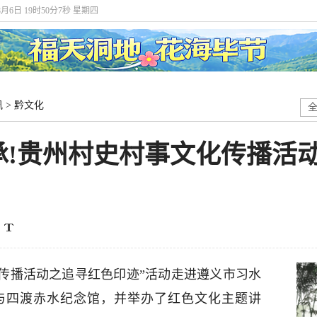
8月6日 19时50分9秒 星期四
讯
>
黔文化
承!贵州村史村事文化传播活
传播活动之追寻红色印迹”活动走进遵义市习水
与四渡赤水纪念馆，并举办了红色文化主题讲