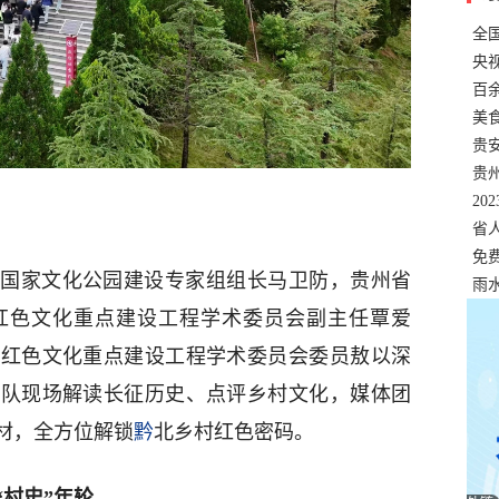
全
错
央
温
百
正式
美
两
贵
贵
名
20
色
省
资
免
国家文化公园建设专家组组长马卫防，贵州省
展，
雨
红色文化重点建设工程学术委员会副主任覃爱
省红色文化重点建设工程学术委员会委员敖以深
团队现场解读长征历史、点评乡村文化，媒体团
材，全方位解锁
黔
北乡村红色密码。
村史”年轮