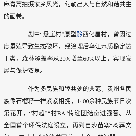
麻青蒿拍摄家乡风光，勾勒出人与自然和谐共生
的画卷。
剧中“悬崖村”原型
黔
西化屋村，曾因过
度垦殖导致生态破坏，经治理后乌江水质稳定达
Ⅰ类，森林覆盖率从20%增至60%以上，实现发
展与保护双赢。
作为多民族和睦共处的典范，贵州各民
族像石榴籽一样紧紧相拥，1400余种民族节日次
第花开，“村超”“村BA”传递团结奋进强音。从
全国首个环保法庭设立，再到岜沙苗寨“树葬文