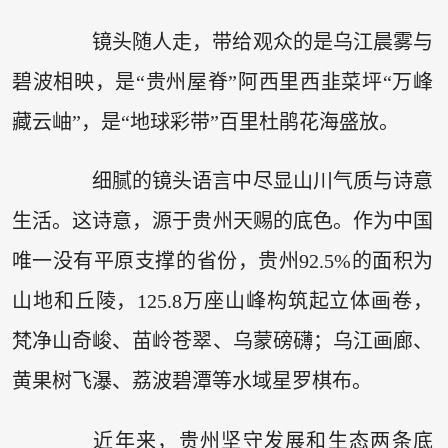
镜头随人走，带给观众的是乌江晨雾与
碧波相映，是“贵州屋脊”阿西里西韭菜坪“万峰
藏云岫”，是“地球彩带”百里杜鹃花海盛放。
细腻的镜头语言中尽显山川气质与诗意
生活。这诗意，源于贵州天赐的底色。作为中国
唯一没有平原支撑的省份，贵州92.5%的面积为
山地和丘陵，125.8万座山峰构筑起立体画卷，
梵净山奇峻、苗岭苍翠、乌蒙磅礴；乌江画廊、
黄果树飞瀑、荔波碧潭等水域星罗棋布。
近年来，贵州坚守发展和生态两条底