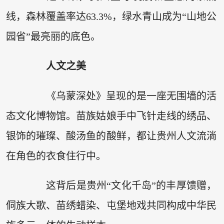
线，森林覆盖率达63.3%，绿水青山成为“山地公
园省”最亮丽的底色。
人文之美
《乌蒙深处》呈现的是一座无围墙的活
态文化博物馆。苗族姑娘手中飞针走线的绣品、
银饰的璀璨、酸汤鱼的酸鲜，都让贵州人文流淌
在角色的衣食住行中。
这背后是贵州“文化千岛”的丰厚馈赠，
侗族大歌、苗绣蜡染、屯堡地戏共同构成中华民