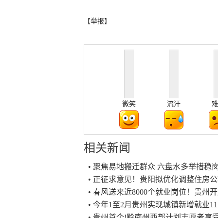
【举报】
微笑
流汗
相关新闻
• 聚焦易地搬迁群众 六盘水多举措稳
• 正征求意见！贵阳拟优化调整住房
• 春风送来近8000个就业岗位！贵
• 今年1至2月贵州实现城镇新增就业11
• 贵州首个!黔南州西部计划志愿者享