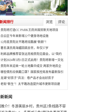
新闻排行
浏览
评论
贵阳将打造CC PARK王府井国贸新天地项目
白云区今年来新增22个健身场地设施
12月底贵阳太平路将炫酷展“新颜”！
著名演员周海媚因病去世，年仅57岁
利郎品牌推荐官张远亮相贵阳见面会，以“简约
计划2024年5月1日正式启用！贵阳将新增一文化
贵阳年末迎来一轮土地集中成交 两家外地房企
哪些情形应佩戴口罩？国家疾控局发布最新指引
龙湖“好房子”兵法：卷产品才会出好房子
老街“新生”！太平路改造提升城市更新项目建
最新新闻
国推介！冬游美丽乡村，贵州这2条线路不容