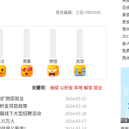
错
央
温
百
责任编辑：三石-NB33102
正式
美
两
贵
贵
名
20
色
省
资
免
展，
雨
难过
羡慕
愤怒
流泪
关键词：
接续
公积金
异地
解答
就业
岗扩岗促就业
2024-03-21
公积金贷款政策
2024-03-18
州开展线下大型招聘活动
2024-03-18
外链
.35万人
2024-03-17
受住房公积金!
2024-03-14
举报邮