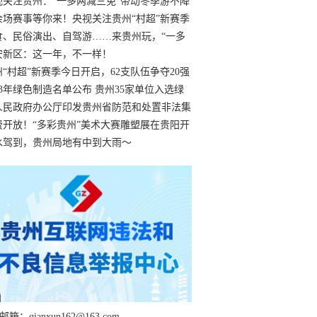
过
视关注贵州：“一多两减三免”带动冬季游不降
余场赛事等你来！央视关注贵州“村超”新赛季
“打响”
食、民俗演出、自驾游……来贵州玩，“一多
减三免”！
安新区：这一年，不一样！
州“村超”新赛季今日开启，62支队伍争夺20强
额
23年绿色制造名单公布 贵州35家单位入选绿
工厂
人民政府办公厅印发贵州省防范和处置非法集
工作实施细则
费开放！“多彩贵州”美术大赛雕塑展在贵阳开
持续至1月19日
水驾到，贵州局地有中到大雨～
箱：qianxun162@163.com