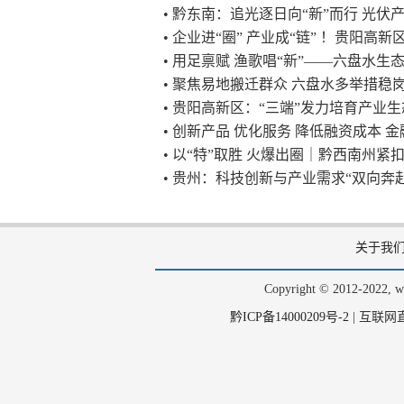
• 黔东南：追光逐日向“新”而行 光伏
• 企业进“圈” 产业成“链” ！贵阳
• 用足禀赋 渔歌唱“新”——六盘水
• 聚焦易地搬迁群众 六盘水多举措稳
• 贵阳高新区：“三端”发力培育产业
• 创新产品 优化服务 降低融资成本 金
• 以“特”取胜 火爆出圈｜黔西南州
• 贵州：科技创新与产业需求“双向奔赴
关于我
Copyright © 2012-202
黔ICP备14000209号-2
|
互联网直播