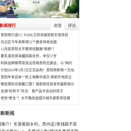
新闻排行
浏览
评论
贵阳将打造CC PARK王府井国贸新天地项目
白云区今年来新增22个健身场地设施
12月底贵阳太平路将炫酷展“新颜”！
著名演员周海媚因病去世，年仅57岁
利郎品牌推荐官张远亮相贵阳见面会，以“简约
计划2024年5月1日正式启用！贵阳将新增一文化
贵阳年末迎来一轮土地集中成交 两家外地房企
哪些情形应佩戴口罩？国家疾控局发布最新指引
龙湖“好房子”兵法：卷产品才会出好房子
老街“新生”！太平路改造提升城市更新项目建
最新新闻
国推介！冬游美丽乡村，贵州这2条线路不容