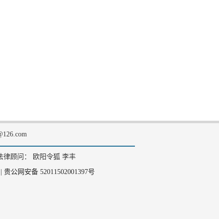
126.com
法律顾问： 欧阳令狐 李丰
|
贵公网安备 52011502001397号