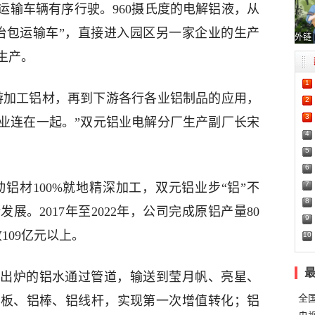
运输车辆有序行驶。960摄氏度的电解铝液，从
抬包运输车”，直接进入园区另一家企业的生产
外链
生产。
1
游加工铝材，再到下游各行各业铝制品的应用，
2
3
业连在一起。”双元铝业电解分厂生产副厂长宋
4
5
6
7
动铝材100%就地精深加工，双元铝业步“铝”不
8
。2017年至2022年，公司完成原铝产量80
9
109亿元以上。
10
出炉的铝水通过管道，输送到莹月帆、亮星、
全
铝板、铝棒、铝线杆，实现第一次增值转化；铝