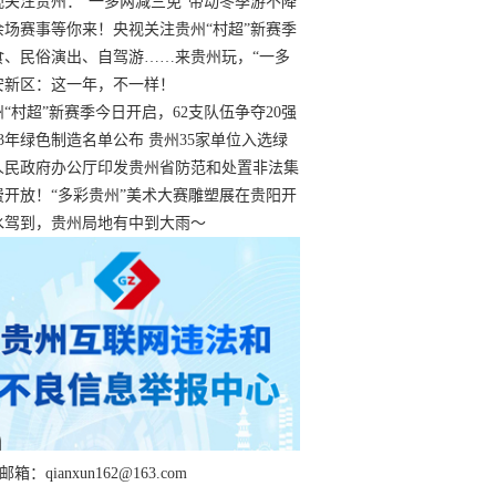
过
视关注贵州：“一多两减三免”带动冬季游不降
余场赛事等你来！央视关注贵州“村超”新赛季
“打响”
食、民俗演出、自驾游……来贵州玩，“一多
减三免”！
安新区：这一年，不一样！
州“村超”新赛季今日开启，62支队伍争夺20强
额
23年绿色制造名单公布 贵州35家单位入选绿
工厂
人民政府办公厅印发贵州省防范和处置非法集
工作实施细则
费开放！“多彩贵州”美术大赛雕塑展在贵阳开
持续至1月19日
水驾到，贵州局地有中到大雨～
箱：qianxun162@163.com