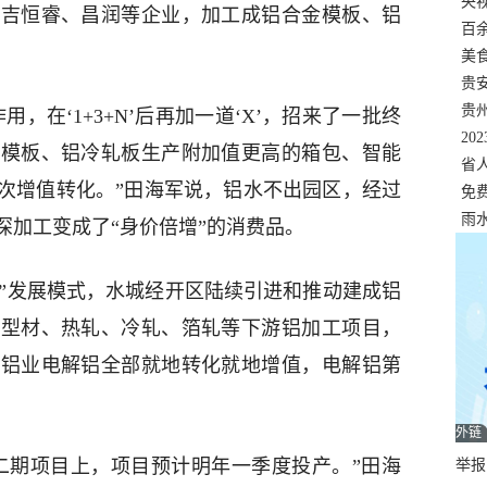
错
央
、吉恒睿、昌润等企业，加工成铝合金模板、铝
温
百
正式
美
两
贵
贵
，在‘1+3+N’后再加一道‘X’，招来了一批终
名
20
金模板、铝冷轧板生产附加值更高的箱包、智能
色
省
次增值转化。”田海军说，铝水不出园区，经过
资
免
展，
雨
深加工变成了“身价倍增”的消费品。
3+N”发展模式，水城经开区陆续引进和推动建成铝
铝型材、热轧、冷轧、箔轧等下游铝加工项目，
元铝业电解铝全部就地转化就地增值，电解铝第
外链
二期项目上，项目预计明年一季度投产。”田海
举报邮