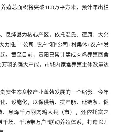
养殖总面积将突破41.8万平方米，预计年出栏
、息烽县为核心产区，依托温氏、德康、大兴
力推广“公司+农户”和“公司+村集体+农户”发
崛起。截至目前，贵阳已累计建成肉鸡养殖圈舍
000万羽的强大产能，市域内家禽养殖主体数量达
贵安生态畜牧产业蓬勃发展的一个缩影。今年
模化、设施化，以保供给、提产能、延链条、促
镇、息烽千万羽肉鸡大县（市），还依托富之
带千场、千场带万户”联动养殖体系，打造以开