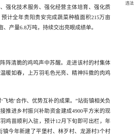
违法
优、强化技术服务、强化经营主体培育、强化质
预计全年贵阳贵安完成蔬菜种植面积215万亩
亩、产量6.8万吨，持续交出亮眼成绩单。
阵阵清脆的鸡鸣声中苏醒。走进该村的村集体
内温暖如春，上万羽毛色光亮、精神抖擞的肉鸡
‘飞地’合作、优势互补的成果。”站街镇相关负
接推进乡村振兴补助资金建成4900平方米的现
万羽鸡苗顺利入驻，预计12月下旬即可出栏，年
站街镇今年新建了平堡村、林歹村、龙源村3个村