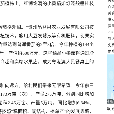
错
央
番茄植株上，红润饱满的小番茄如灯笼般垂挂枝
温
百
正式
美
两
贵
贵
番茄格外甜。”贵州晶益果农业发展有限公司技
名
20
种植技术，施用大豆发酵液等有机肥料，使果实
色
省
量达到普通番茄的2至3倍。今年种植的144亩
资
免
展，
雨
斤，产值约600万元。这些精品小番茄将通过冷
的商超和高端水果店，成为粤港澳人民餐桌上的
驶向远方，给村民们带来无限希望。今年前三
73万亩（次）、产量275万吨，分别同比增加
外链
植面积2.46万亩、产量5万吨，同比增加6.34%、
举报邮
安将按照“稳面积、调结构、提单产”的发展思路，