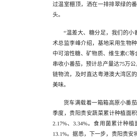
过温室棚顶，洒在一排排翠绿的
头。
“温差大、糖分足，我们的小
术总监李峰介绍，基地采用生物
中可溶性糖、矿物质、维生素C等含
串收小番茄，预计总产量达75万公
链物流，及时直达粤港澳大湾区
美味。
货车满载着一箱箱高原小番茄
季度，贵阳贵安蔬菜累计种植面积1
2.17%、3.34%。食用菌累计种
13.1%。据悉，下一步，贵阳贵