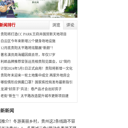
新闻排行
浏览
评论
贵阳将打造CC PARK王府井国贸新天地项目
白云区今年来新增22个健身场地设施
12月底贵阳太平路将炫酷展“新颜”！
著名演员周海媚因病去世，年仅57岁
利郎品牌推荐官张远亮相贵阳见面会，以“简约
计划2024年5月1日正式启用！贵阳将新增一文化
贵阳年末迎来一轮土地集中成交 两家外地房企
哪些情形应佩戴口罩？国家疾控局发布最新指引
龙湖“好房子”兵法：卷产品才会出好房子
老街“新生”！太平路改造提升城市更新项目建
最新新闻
国推介！冬游美丽乡村，贵州这2条线路不容