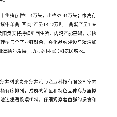
带。
生猪存栏92.4万头，出栏87.44万头；家禽存
羽；猪牛羊禽“四肉”产量13.47万吨；禽蛋产量1.96
，贵阳贵安将持续巩固生猪、肉鸡产能基础，加快
化转型与全产业链融合，强化品牌建设与精深加
业高质量发展，助力乡村振兴和农民增收。
翁井村的贵州翁井沁心渔业科技有限公司室内
殖桶有序排列，成群的鲈鱼和特色品种乌苏里拟
着池边缓缓投喂饵料，仔细观察着鱼群的摄食和