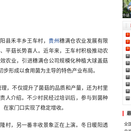
外链
1
开阳县禾丰乡王车村，
贵州
穗满仓农业发展有限
2
3
菌、平菇长势喜人。近年来，王车村积极推动农
4
高效农业，引进穗满仓公司规模化种植大球盖菇
5
6
棒，初步形成以食用菌为主导的特色产业布局。
7
8
管理，不仅提升了菌菇的品质和产量，还为村里
9
司负责人介绍。不少村民经过培训后，参与到菌种
10
，在家门口实现了稳定增收。
全
隆村，另一番丰收景象正在上演。冬日暖阳透