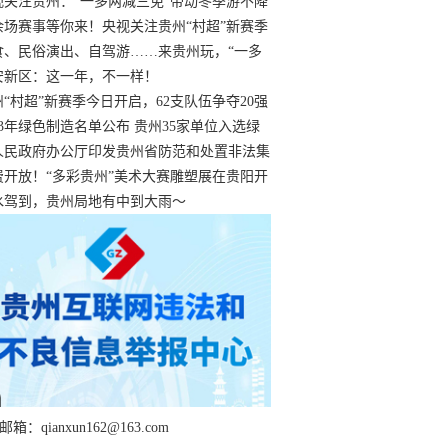
过
视关注贵州：“一多两减三免”带动冬季游不降
余场赛事等你来！央视关注贵州“村超”新赛季
“打响”
食、民俗演出、自驾游……来贵州玩，“一多
减三免”！
安新区：这一年，不一样！
州“村超”新赛季今日开启，62支队伍争夺20强
额
23年绿色制造名单公布 贵州35家单位入选绿
工厂
人民政府办公厅印发贵州省防范和处置非法集
工作实施细则
费开放！“多彩贵州”美术大赛雕塑展在贵阳开
持续至1月19日
水驾到，贵州局地有中到大雨～
箱：qianxun162@163.com