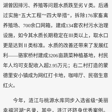
湖曾因排污、养殖等问题水质跌至劣Ⅴ类。后通
过实施“五大工程”“四大举措”，拆除176家畜禽
养殖场、700余口网箱，建成134套农村污水治理
设施，如今其水质长期稳定在Ⅲ类以上，取水口
更是达到Ⅱ类标准。水质的改善还带来了发展红
利——骆家桥村建成3206亩蔬菜种植基地，村民
年人均可支配收入超2.95万元；右二村打造的蒙
德里安小镇成为网红打卡地，咖啡厅、民宿生意
红火。
今年，涟江与桃源水库同步入选省级“美丽
幸福河湖”名录，其中，涟江还跻身优秀案例。