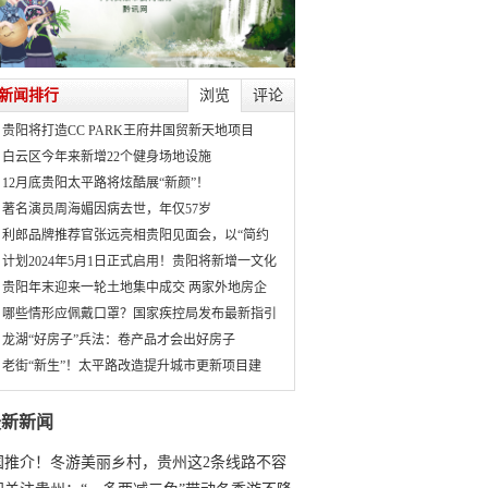
新闻排行
浏览
评论
贵阳将打造CC PARK王府井国贸新天地项目
白云区今年来新增22个健身场地设施
12月底贵阳太平路将炫酷展“新颜”！
著名演员周海媚因病去世，年仅57岁
利郎品牌推荐官张远亮相贵阳见面会，以“简约
计划2024年5月1日正式启用！贵阳将新增一文化
贵阳年末迎来一轮土地集中成交 两家外地房企
哪些情形应佩戴口罩？国家疾控局发布最新指引
龙湖“好房子”兵法：卷产品才会出好房子
老街“新生”！太平路改造提升城市更新项目建
最新新闻
国推介！冬游美丽乡村，贵州这2条线路不容