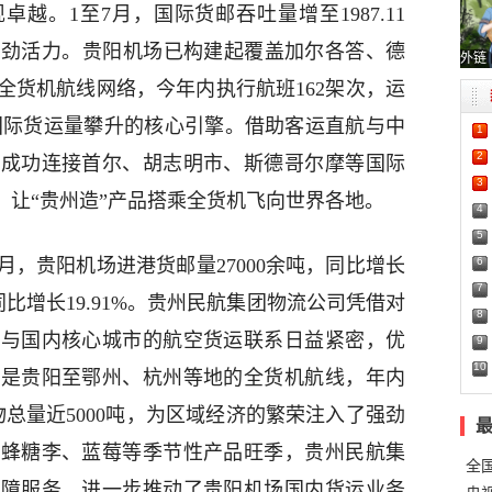
越。1至7月，国际货邮吞吐量增至1987.11
出强劲活力。‌贵阳机场已构建起覆盖加尔各答、德
外链
全货机航线网络，今年内执行航班162架次，运
驱动国际货运量攀升的核心引擎。借助客运直航与中
1
2
场成功连接首尔、胡志明市、斯德哥尔摩等国际
3
，让“贵州造”产品搭乘全货机飞向世界各地。
4
5
6
月，贵阳机场进港货邮量27000余吨，同比增长
7
吨，同比增长19.91%。贵州民航集团物流公司凭借对
8
，与国内核心城市的航空货运联系日益紧密，优
9
10
别是贵阳至鄂州、杭州等地的全货机航线，年内
物总量近5000吨，为区域经济的繁荣注入了强劲
、蜂糖李、蓝莓等季节性产品旺季，贵州民航集
全
保障服务，进一步推动了贵阳机场国内货运业务