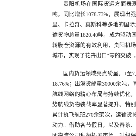
贵阳机场在国际货运方面表现卓
吨，同比增长1078.73%，展现
里、卡拉奇、莫斯科等多地的国际
输货物总量1820.40吨，成为
转腹仓资源的有效利用，贵阳机
城市，实现了花卉出口“零的突破”
国内货运领域亮点纷呈。1至7
18.76%；出港货邮量30000余
航线网络的精心布局与持续优化
势航线货物装载率显著提升。特
累计执飞航班270余架次，运输货
动力。借助各节假日，以及春茶
团物流公司积极拓展市场，升级