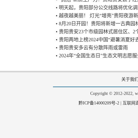
• 明天起，贵阳部分公交线路将优化
• 越夜越美丽！ 灯光“增亮”贵阳夜游
• 8月20日开园！贵阳将新增一古典园
• 贵阳贵安23个市级园林式居住区、
• 贵阳两地上榜2024中国“避暑消夏好
• ​贵阳贵安多云有分散阵雨或雷雨
• 2024年“全国生态日”生态文明志
关于我
Copyright © 2012-202
黔ICP备14000209号-2
|
互联网直播