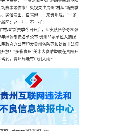
过
视关注贵州：“一多两减三免”带动冬季游不降
余场赛事等你来！央视关注贵州“村超”新赛季
“打响”
食、民俗演出、自驾游……来贵州玩，“一多
减三免”！
安新区：这一年，不一样！
州“村超”新赛季今日开启，62支队伍争夺20强
额
23年绿色制造名单公布 贵州35家单位入选绿
工厂
人民政府办公厅印发贵州省防范和处置非法集
工作实施细则
费开放！“多彩贵州”美术大赛雕塑展在贵阳开
持续至1月19日
水驾到，贵州局地有中到大雨～
箱：qianxun162@163.com