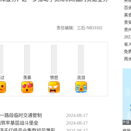
错
央
温
百
正式
美
两
贵
责任编辑：三石-NB33102
贵
名
20
色
省
资
免
展，
雨
难过
羡慕
愤怒
流泪
）一路段临时交通管制
2024-08-17
外链
措筑牢基层战斗堡垒
2024-08-17
经济千亿级产业集群初见雏形
2024-08-17
举报邮