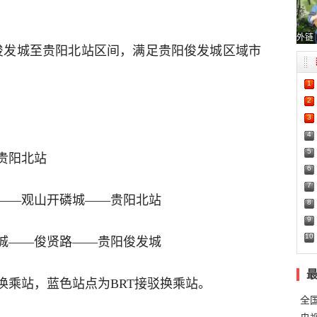
外链
阳俊发城至贵阳北站区间，满足贵阳俊发城区域市
1
2
3
4
5
贵阳北站
6
7
——观山开磷城——贵阳北站
8
9
10
城——俊贤路——贵阳俊发城
换乘站，蓝色站点为BRT接驳换乘站。
全