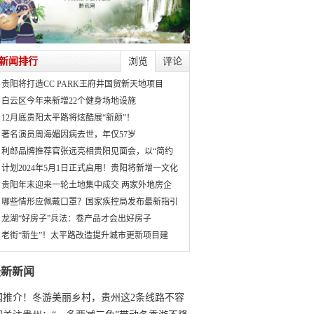
新闻排行
浏览
评论
贵阳将打造CC PARK王府井国贸新天地项目
白云区今年来新增22个健身场地设施
12月底贵阳太平路将炫酷展“新颜”！
著名演员周海媚因病去世，年仅57岁
利郎品牌推荐官张远亮相贵阳见面会，以“简约
计划2024年5月1日正式启用！贵阳将新增一文化
贵阳年末迎来一轮土地集中成交 两家外地房企
哪些情形应佩戴口罩？国家疾控局发布最新指引
龙湖“好房子”兵法：卷产品才会出好房子
老街“新生”！太平路改造提升城市更新项目建
最新新闻
国推介！冬游美丽乡村，贵州这2条线路不容