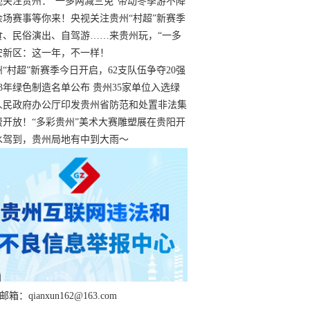
过
视关注贵州：“一多两减三免”带动冬季游不降
余场赛事等你来！央视关注贵州“村超”新赛季
“打响”
食、民俗演出、自驾游……来贵州玩，“一多
减三免”！
安新区：这一年，不一样！
州“村超”新赛季今日开启，62支队伍争夺20强
额
23年绿色制造名单公布 贵州35家单位入选绿
工厂
人民政府办公厅印发贵州省防范和处置非法集
工作实施细则
费开放！“多彩贵州”美术大赛雕塑展在贵阳开
持续至1月19日
水驾到，贵州局地有中到大雨～
箱：qianxun162@163.com