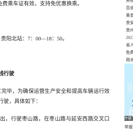
错
央
及免费乘车证有效，支持免优惠换乘。
温
百
正式
美
两
贵
贵
名
20
；贵阳北站：7：00—18：50。
色
省
资
免
展，
雨
原线行驶
施工完毕，为确保运营生产安全和提高车辆运行效
线行驶，具体如下：
路发出，行驶枣山路，在枣山路与延安西路交叉口
外链
举报邮
。