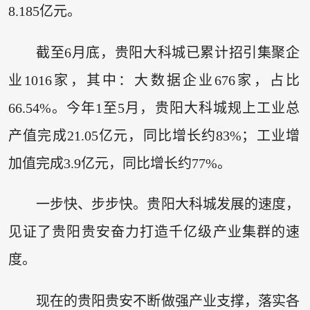
8.185亿元。
截至6月底，贵阳大科城已累计招引集聚企
业1016家，其中：大数据企业676家，占比
66.54%。今年1至5月，贵阳大科城规上工业总
产值完成21.05亿元，同比增长约83%；工业增
加值完成3.9亿元，同比增长约77%。
一步快、步步快。贵阳大科城发展的速度，
见证了贵阳贵安奋力打造千亿级产业集群的速
度。
现在的贵阳贵安不断做强产业支撑，落实各