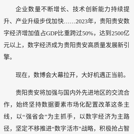
企业数量不断增长、技术创新能力持续提
升、产业升级步伐加快……2023年，贵阳贵安数
字经济增加值占GDP比重跨过50%，达到2500亿
元以上，数字经济成为贵阳贵安高质量发展新引
擎。
现在，数博会大幕拉开，大好机遇正当前。
贵阳贵安将加强与国内外先进地区的交流合
作，始终坚持数据要素市场化配置改革这条主
线，以“强省会”为主抓手，以数字经济为主路
径，坚定不移推进“数字活市”战略，积极抢占智