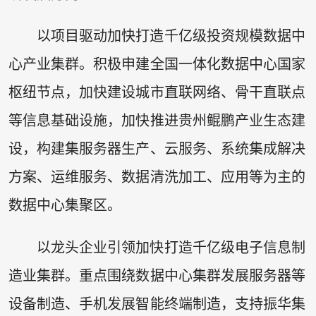
以项目驱动加快打造千亿级投资规模数据中
心产业集群。积极申建全国一体化数据中心国家
枢纽节点，加快建设城市直联网络、骨干直联点
等信息基础设施，加快推进贵州鲲鹏产业生态建
设，构建集服务器生产、云服务、系统集成解决
方案、运维服务、数据清洗加工、应用等为主的
数据中心集聚区。
以龙头企业引领加快打造千亿级电子信息制
造业集群。重点围绕数据中心集群发展服务器等
设备制造、手机发展智能终端制造，支持振华集