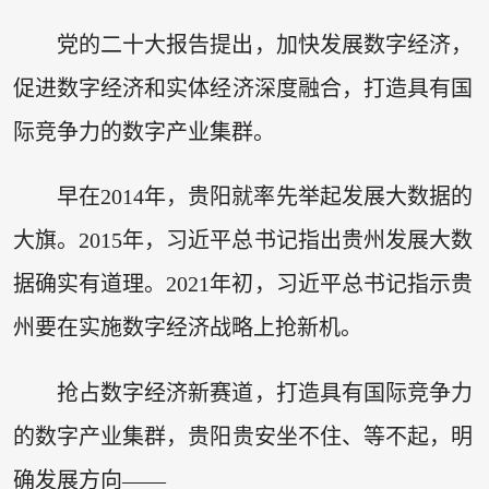
党的二十大报告提出，加快发展数字经济，
促进数字经济和实体经济深度融合，打造具有国
际竞争力的数字产业集群。
早在2014年，贵阳就率先举起发展大数据的
大旗。2015年，习近平总书记指出贵州发展大数
据确实有道理。2021年初，习近平总书记指示贵
州要在实施数字经济战略上抢新机。
抢占数字经济新赛道，打造具有国际竞争力
的数字产业集群，贵阳贵安坐不住、等不起，明
确发展方向——