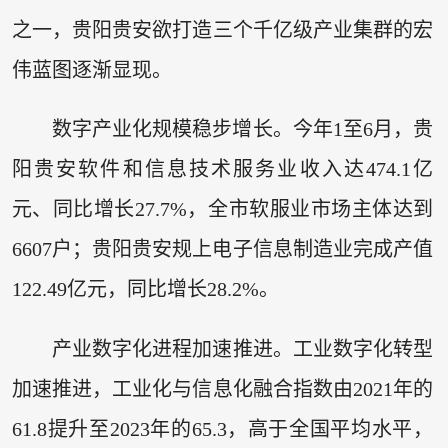
之一，贵阳贵安欲打造三个千亿级产业集群的宏
伟蓝图逐渐显现。
数字产业化规模稳步增长。今年1至6月，贵
阳贵安软件和信息技术服务业收入达474.1亿
元、同比增长27.7%，全市软服业市场主体达到
6607户；贵阳贵安规上电子信息制造业完成产值
122.49亿元，同比增长28.2%。
产业数字化进程加速推进。工业数字化转型
加速推进，工业化与信息化融合指数由2021年的
61.8提升至2023年的65.3，高于全国平均水平，