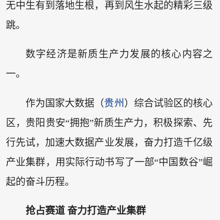
无中生有到落地生根，再到风生水起的精彩三级
跳。
数字经济是新质生产力发展的核心内容之
一。
作为国家大数据（
贵州
）综合试验区的核心
区，贵阳贵安“拥抱”新质生产力，积极探索、先
行先试，加速大数据产业发展，奋力打造千亿级
产业集群，用实际行动书写了一部“中国数谷”崛
起的奋斗历程。
抢占赛道 奋力打造产业集群