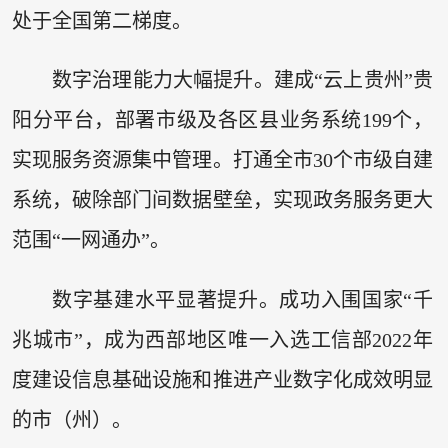
处于全国第二梯度。
数字治理能力大幅提升。建成“云上贵州”贵
阳分平台，部署市级及各区县业务系统199个，
实现服务资源集中管理。打通全市30个市级自建
系统，破除部门间数据壁垒，实现政务服务更大
范围“一网通办”。
数字基建水平显著提升。成功入围国家“千
兆城市”，成为西部地区唯一入选工信部2022年
度建设信息基础设施和推进产业数字化成效明显
的市（州）。