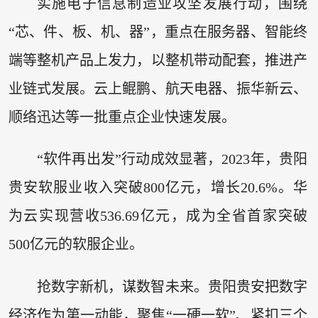
实施电子信息制造业攻坚发展行动，围绕
“芯、件、板、机、器”，重点在服务器、智能终
端等整机产品上发力，以整机带动配套，推进产
业链式发展。云上鲲鹏、航天电器、振华新云、
顺络迅达等一批重点企业快速发展。
“软件再出发”行动成效显著，2023年，贵阳
贵安软服业收入突破800亿元，增长20.6%。华
为云实现营收536.69亿元，成为全省首家突破
500亿元的软服企业。
抢数字新机，谋数智未来。贵阳贵安把数字
经济作为第一动能，聚焦“一硬一软”、紧扣三个