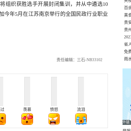
错
央
将组织获胜选手开展封闭集训，并从中遴选10
温
百
加今年5月在江苏南京举行的全国民政行业职业
正式
美
两
贵
贵
名
20
色
省
资
免
展，
雨
责任编辑：三石-NB33102
难过
羡慕
愤怒
流泪
外链
举报邮