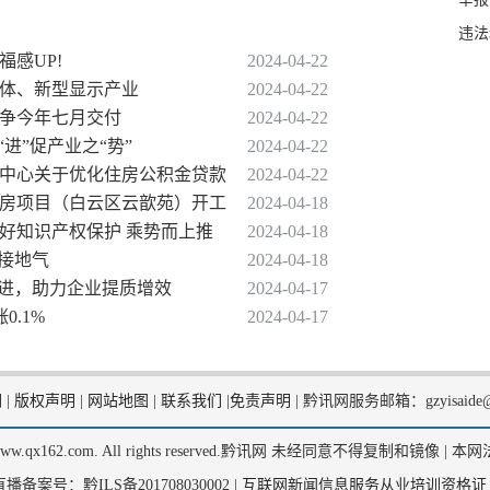
违法
福感UP!
2024-04-22
导体、新型显示产业
2024-04-22
力争今年七月交付
2024-04-22
“进”促产业之“势”
2024-04-22
理中心关于优化住房公积金贷款
2024-04-22
性住房项目（白云区云歆苑）开工
2024-04-18
做好知识产权保护 乘势而上推
2024-04-18
更接地气
2024-04-18
前进，助力企业提质增效
2024-04-17
0.1%
2024-04-17
们
|
版权声明
|
网站地图
|
联系我们
|
免责声明
|
黔讯网服务邮箱：gzyisaide@
2, www.qx162.com. All rights reserved.黔讯网 未经同意不得复制和镜像 |
本网
备案号：黔ILS备201708030002 |
互联网新闻信息服务从业培训资格证