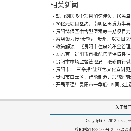
相关新闻
• 观山湖区多个项目加速建设，居民幸
• 20亿元项目签约，南明区再发力半
• 贵阳综保区宿舍型保租房一期项目
• 乘势聚力接“贵”客︱贵州：以项目之
• 政策解读｜《贵阳市住房公积金管
• 2375套！贵阳市首批配售型保障
• 贵阳市市场监督管理局：砥砺前行
• 贵阳市：“三举措”让红色文化宣讲
• 贵阳市白云区：智能制造，加“数”
• 开局平稳！贵阳市一季度CPI同比上涨
关于我
Copyright © 2012-202
黔ICP备14000209号-2
|
互联网直播