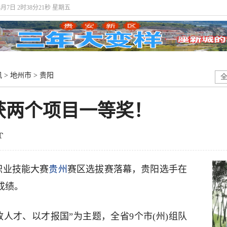
8月7日 2时38分21秒 星期五
讯
>
地州市
>
贵阳
获两个项目一等奖！
职业技能大赛
贵州
赛区选拔赛落幕，贵阳选手在
成绩。
人才、以才报国”为主题，全省9个市(州)组队