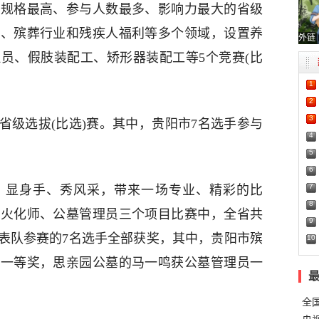
赛规格最高、参与人数最多、影响力最大的省级
务、殡葬行业和残疾人福利等多个领域，设置养
外链
员、假肢装配工、矫形器装配工等5个竞赛(比
1
2
3
省级选拔(比选)赛。其中，贵阳市7名选手参与
4
5
6
7
、显身手、秀风采，带来一场专业、精彩的比
8
体火化师、公墓管理员三个项目比赛中，全省共
9
代表队参赛的7名选手全部获奖，其中，贵阳市殡
10
师一等奖，思亲园公墓的马一鸣获公墓管理员一
全