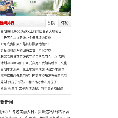
新闻排行
浏览
评论
贵阳将打造CC PARK王府井国贸新天地项目
白云区今年来新增22个健身场地设施
12月底贵阳太平路将炫酷展“新颜”！
著名演员周海媚因病去世，年仅57岁
利郎品牌推荐官张远亮相贵阳见面会，以“简约
计划2024年5月1日正式启用！贵阳将新增一文化
贵阳年末迎来一轮土地集中成交 两家外地房企
哪些情形应佩戴口罩？国家疾控局发布最新指引
龙湖“好房子”兵法：卷产品才会出好房子
老街“新生”！太平路改造提升城市更新项目建
最新新闻
国推介！冬游美丽乡村，贵州这2条线路不容