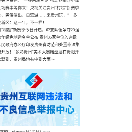
过
视关注贵州：“一多两减三免”带动冬季游不降
余场赛事等你来！央视关注贵州“村超”新赛季
“打响”
食、民俗演出、自驾游……来贵州玩，“一多
减三免”！
安新区：这一年，不一样！
州“村超”新赛季今日开启，62支队伍争夺20强
额
23年绿色制造名单公布 贵州35家单位入选绿
工厂
人民政府办公厅印发贵州省防范和处置非法集
工作实施细则
费开放！“多彩贵州”美术大赛雕塑展在贵阳开
持续至1月19日
水驾到，贵州局地有中到大雨～
箱：qianxun162@163.com