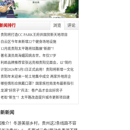
新闻排行
浏览
评论
贵阳将打造CC PARK王府井国贸新天地项目
白云区今年来新增22个健身场地设施
12月底贵阳太平路将炫酷展“新颜”！
著名演员周海媚因病去世，年仅57岁
利郎品牌推荐官张远亮相贵阳见面会，以“简约
计划2024年5月1日正式启用！贵阳将新增一文化
贵阳年末迎来一轮土地集中成交 两家外地房企
哪些情形应佩戴口罩？国家疾控局发布最新指引
龙湖“好房子”兵法：卷产品才会出好房子
老街“新生”！太平路改造提升城市更新项目建
最新新闻
国推介！冬游美丽乡村，贵州这2条线路不容