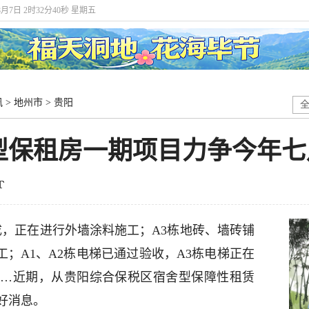
8月7日 2时32分41秒 星期五
讯
>
地州市
>
贵阳
型保租房一期项目力争今年七
成，正在进行外墙涂料施工；A3栋地砖、墙砖铺
工；A1、A2栋电梯已通过验收，A3栋电梯正在
……近期，从贵阳综合保税区宿舍型保障性租赁
好消息。