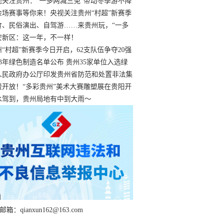
过
视关注贵州：“一多两减三免”带动冬季游不降
余场赛事等你来！央视关注贵州“村超”新赛季
“打响”
食、民俗演出、自驾游……来贵州玩，“一多
减三免”！
安新区：这一年，不一样！
州“村超”新赛季今日开启，62支队伍争夺20强
额
23年绿色制造名单公布 贵州35家单位入选绿
工厂
人民政府办公厅印发贵州省防范和处置非法集
工作实施细则
费开放！“多彩贵州”美术大赛雕塑展在贵阳开
持续至1月19日
水驾到，贵州局地有中到大雨～
箱：qianxun162@163.com