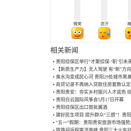
微笑
流汗
相关新闻
• 贵阳综保区举行“才聚综保·‘职’引未
• 【新质生产力】无人驾驶 有“新”方
• 臭水沟变成民心河 贵阳29处城市
• 商贷记录不再纳入贷款住房套数认
• 贵阳贵安：夯实乡村振兴人才底色 
• 贵阳白云国际风筝会5月17日开幕
• 贵阳综保区出口首批酱酒
• 建好民生项目 提升群众“三感”！贵阳
• “五一”假期：贵阳贵安旅游市场强
• 铁路迎返程客流高峰 贵阳三大火车