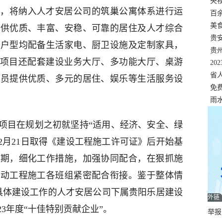
错
央
，将纳入人才安居公司的筑巢公寓体系进行运
温
百
正式
美
提供优质、丰富、安稳、可靠的居住及人才综合
两
贵
关户型均配备生活家电、厨卫设施及定制家具，
贵
，项目还配套建设业务大厅、多功能大厅、桌游
名
20
色
省
人员提供优质、多元的居住、娱乐等生活服务设
资
免
展，
雨
项目在规划之初就坚持“适用、经济、安全、绿
12月21日取得《建设工程施工许可证》后开始基
工期，细化工作措施，加强协同配合，在狠抓施
推动工程施工各班组紧密配合衔接。鉴于整体情
具体建设工作的人才安居公司下属贵阳乐居建设
外链
3年度“十佳特别贡献企业”。
举报邮