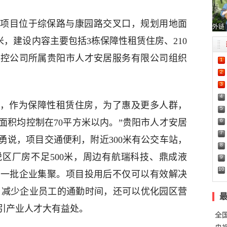
项目位于综保路与康园路交叉口，规划用地面
外链
平方米，建设内容主要包括3栋保障性租赁住房、210
投控公司所属贵阳市人才安居服务有限公司组织
1
2
3
4
住房，作为保障性租赁住房，为了惠及更多人群，
5
6
面积均控制在70平方米以内。”贵阳市人才安居
7
勇说，项目交通便利，附近300米有公交车站，
8
区厂房不足500米，周边有航瑞科技、鼎成液
9
10
等一批企业集聚。项目投用后不仅可以有效解决
题、减少企业员工的通勤时间，还可以优化园区营
引产业人才大有益处。
全