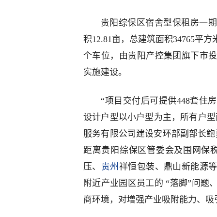
贵阳综保区宿舍型保租房一期
积12.81亩，总建筑面积34765
个车位，由贵阳产控集团旗下市
实施建设。
“项目交付后可提供448套
设计户型以小户型为主，所有户型
服务有限公司建设安环部副部长鲍
距离贵阳综保区管委会及围网保税
压、
贵州
祥恒包装、鼎山新能源
附近产业园区员工的 “落脚”问
商环境，对增强产业吸附能力、吸