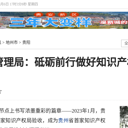
年8月6日 17时3分9秒 星期四
讯
>
地州市
>
贵阳
管理局：砥砺前行做好知识产
点上书写浓墨重彩的篇章——2023年1月，贵
国家知识产权局验收，成为
贵州
省首家知识产权