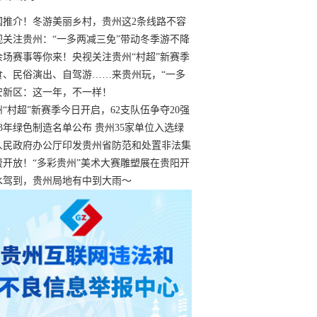
国推介！冬游美丽乡村，贵州这2条线路不容
过
视关注贵州：“一多两减三免”带动冬季游不降
余场赛事等你来！央视关注贵州“村超”新赛季
“打响”
食、民俗演出、自驾游……来贵州玩，“一多
减三免”！
安新区：这一年，不一样！
州“村超”新赛季今日开启，62支队伍争夺20强
额
23年绿色制造名单公布 贵州35家单位入选绿
工厂
人民政府办公厅印发贵州省防范和处置非法集
工作实施细则
费开放！“多彩贵州”美术大赛雕塑展在贵阳开
持续至1月19日
水驾到，贵州局地有中到大雨～