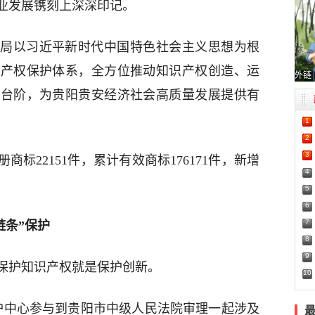
业发展镌刻上深深印记。
局以习近平新时代中国特色社会主义思想为根
识产权保护体系，全方位推动知识产权创造、运
外链
新台阶，为贵阳贵安经济社会高质量发展提供有
1
2
3
商标22151件，累计有效商标176171件，新增
4
5
6
7
链条”保护
8
9
保护知识产权就是保护创新。
10
护中心参与到贵阳市中级人民法院审理一起涉及