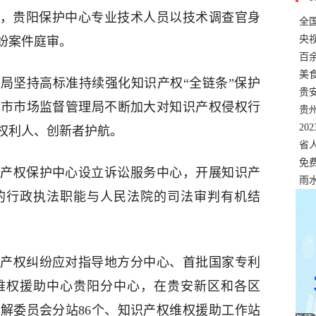
中，贵阳保护中心专业技术人员以技术调查官身
全
错
央
纷案件庭审。
温
百
正式
美
局坚持高标准持续强化知识产权“全链条”保护
两
贵
阳市市场监督管理局不断加大对知识产权侵权行
贵
名
20
权利人、创新者护航。
色
省
资
免
产权保护中心设立诉讼服务中心，开展知识产
展，
雨
的行政执法职能与人民法院的司法审判有机结
产权纠纷应对指导地方分中心、首批国家专利
维权援助中心贵阳分中心，在贵安新区和各区
解委员会分站86个、知识产权维权援助工作站