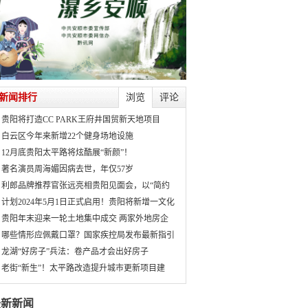
新闻排行
浏览
评论
贵阳将打造CC PARK王府井国贸新天地项目
白云区今年来新增22个健身场地设施
12月底贵阳太平路将炫酷展“新颜”！
著名演员周海媚因病去世，年仅57岁
利郎品牌推荐官张远亮相贵阳见面会，以“简约
计划2024年5月1日正式启用！贵阳将新增一文化
贵阳年末迎来一轮土地集中成交 两家外地房企
哪些情形应佩戴口罩？国家疾控局发布最新指引
龙湖“好房子”兵法：卷产品才会出好房子
老街“新生”！太平路改造提升城市更新项目建
最新新闻