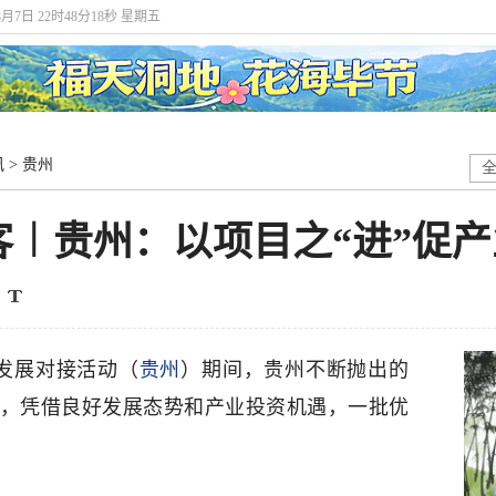
8月7日 22时48分19秒 星期五
讯
>
贵州
客︱贵州：以项目之“进”促产
移发展对接活动（
贵州
）期间，贵州不断抛出的
注，凭借良好发展态势和产业投资机遇，一批优