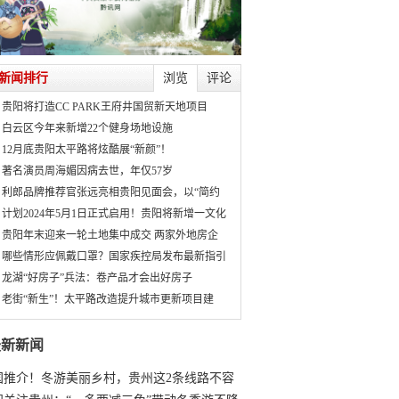
新闻排行
浏览
评论
贵阳将打造CC PARK王府井国贸新天地项目
白云区今年来新增22个健身场地设施
12月底贵阳太平路将炫酷展“新颜”！
著名演员周海媚因病去世，年仅57岁
利郎品牌推荐官张远亮相贵阳见面会，以“简约
计划2024年5月1日正式启用！贵阳将新增一文化
贵阳年末迎来一轮土地集中成交 两家外地房企
哪些情形应佩戴口罩？国家疾控局发布最新指引
龙湖“好房子”兵法：卷产品才会出好房子
老街“新生”！太平路改造提升城市更新项目建
最新新闻
国推介！冬游美丽乡村，贵州这2条线路不容