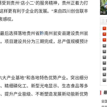
感受到贵州‘店小二’的服务精神，贵州正着力打
这样更有利于企业的发展。”来自四川创信联丰
外链
衷感叹。
1
，最后选择落地贵州省
黔
南州瓮安县建设贵州瓮
2
3
目。项目建设共分为三期完成，总产值规模预计
4
5
6
7
8
9
六大产业基地”和各地特色优势产业。突出细分
10
源、精细磷化工、新型光电显示、生态食品等多
构、提升产业能级、不断塑造发展新动能新优势
全