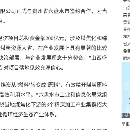
错
央
温
百
限公司正式与贵州省六盘水市签约合作，为当
正式
美
目。
两
贵
贵
名
20
环经济项目总投资金额200亿元，涉及煤焦化和综
色
省
是煤炭资源大省，在产业发展上具有显著的比较
资
免
略决策部署，与企业发展理念十分契合。”山西盛
展，
雨
专对项目落地见效充满信心。
煤炭从‘燃料’转变成‘原料’，有效精开煤炭原料
高效利用水平。”六盘水市工业和信息化局党组
绕当地煤焦化下游的3个精深加工产业集群招大
全产业循环经济生态产业体系。
外链
举报邮