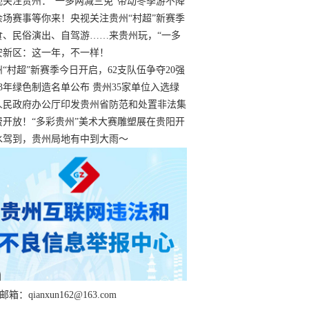
过
视关注贵州：“一多两减三免”带动冬季游不降
余场赛事等你来！央视关注贵州“村超”新赛季
“打响”
食、民俗演出、自驾游……来贵州玩，“一多
减三免”！
安新区：这一年，不一样！
州“村超”新赛季今日开启，62支队伍争夺20强
额
23年绿色制造名单公布 贵州35家单位入选绿
工厂
人民政府办公厅印发贵州省防范和处置非法集
工作实施细则
费开放！“多彩贵州”美术大赛雕塑展在贵阳开
持续至1月19日
水驾到，贵州局地有中到大雨～
箱：qianxun162@163.com