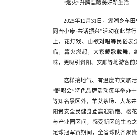
“烟火”升腾温暖美好新生活
2025年12月31日，湖潮乡
同奔小康·共话振兴”活动在此举
上，花灯戏、山歌对唱等民俗表
临，篝火燃起，大家载歌载舞，
味，更吸引贵阳、安顺等地游客前
这样接地气、有温度的文旅活
“野唱会”特色品牌活动每年举办
等知名景区外，羊艾茶场、大龙井
阳贵安全民健身登高迎新跑、樱
与产业园区间，感受新区的生态之美
足球冠军赛期间，全省球队齐聚