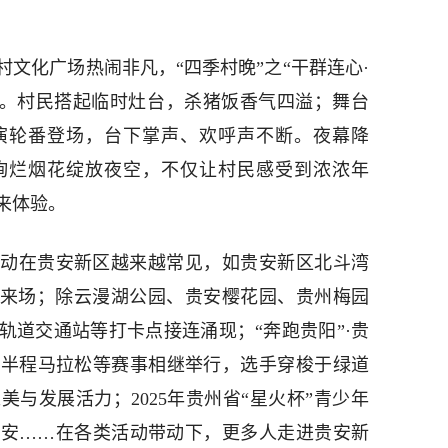
车田村文化广场热闹非凡，“四季村晚”之“干群连心·
行。村民搭起临时灶台，杀猪饭香气四溢；舞台
演轮番登场，台下掌声、欢呼声不断。夜幕降
绚烂烟花绽放夜空，不仅让村民感受到浓浓年
来体验。
动在贵安新区越来越常见，如贵安新区北斗湾
十来场；除云漫湖公园、贵安樱花园、贵州梅园
轨道交通站等打卡点接连涌现；“奔跑贵阳”·贵
花半程马拉松等赛事相继举行，选手穿梭于绿道
与发展活力；2025年贵州省“星火杯”青少年
贵安……在各类活动带动下，更多人走进贵安新