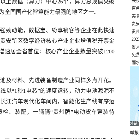
错
央
以上数据（算力）中心26个，算力总规模突破
温
百
，已成为全国国产化智算能力最强的地区之一。
正式
美
两
贵
强劲动能，数据宝、纷享销客等企业在此快速
贵
名
20
月，贵安新区数字经济核心产业企业增值税开票金
色
省
%，增速居全省首位；核心产业企业数量突破1200
资
免
展，
雨
池及材料、先进装备制造产业同样多点开花。
线以“1秒1电芯”的速度运转，动力电池源源不
州长江汽车现代化车间内，智能化生产线有序运
质检、装配，一辆辆“贵州牌”电动货车整装待
外链
举报邮