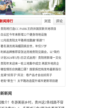
新闻排行
浏览
评论
贵阳将打造CC PARK王府井国贸新天地项目
白云区今年来新增22个健身场地设施
12月底贵阳太平路将炫酷展“新颜”！
著名演员周海媚因病去世，年仅57岁
利郎品牌推荐官张远亮相贵阳见面会，以“简约
计划2024年5月1日正式启用！贵阳将新增一文化
贵阳年末迎来一轮土地集中成交 两家外地房企
哪些情形应佩戴口罩？国家疾控局发布最新指引
龙湖“好房子”兵法：卷产品才会出好房子
老街“新生”！太平路改造提升城市更新项目建
最新新闻
国推介！冬游美丽乡村，贵州这2条线路不容