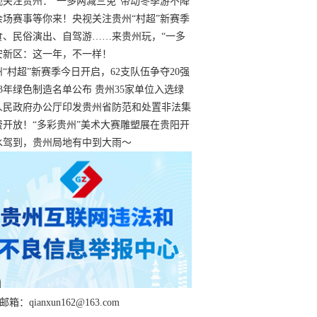
过
视关注贵州：“一多两减三免”带动冬季游不降
余场赛事等你来！央视关注贵州“村超”新赛季
“打响”
食、民俗演出、自驾游……来贵州玩，“一多
减三免”！
安新区：这一年，不一样！
州“村超”新赛季今日开启，62支队伍争夺20强
额
23年绿色制造名单公布 贵州35家单位入选绿
工厂
人民政府办公厅印发贵州省防范和处置非法集
工作实施细则
费开放！“多彩贵州”美术大赛雕塑展在贵阳开
持续至1月19日
水驾到，贵州局地有中到大雨～
箱：qianxun162@163.com