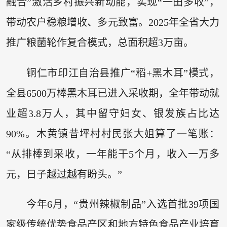
融合”激活乡村振兴新动能，实现“一田多收”，
带动农户稳粮增收、多元致富。2025年全省大力
推广粮菌轮作复合模式，总面积超3万亩。
铜仁市印江自治县推广“稻+黑木耳”模式，
全县6500万棒黑木耳已进入采收期，全年带动就
业超3.8万人，其中留守妇女、银发族占比达
90%。木黄镇昔坪村村民张大姐算了一笔账：
“从排棒到采收，一年能干5个月，收入一万多
元，日子越过越有盼头。”
今年6月，“贵州辣椒制品”入选首批39项国
家级传统优势食品产区和地方特色食品产业培育