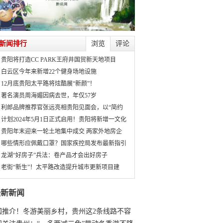
新闻排行
浏览
评论
贵阳将打造CC PARK王府井国贸新天地项目
白云区今年来新增22个健身场地设施
12月底贵阳太平路将炫酷展“新颜”！
著名演员周海媚因病去世，年仅57岁
利郎品牌推荐官张远亮相贵阳见面会，以“简约
计划2024年5月1日正式启用！贵阳将新增一文化
贵阳年末迎来一轮土地集中成交 两家外地房企
哪些情形应佩戴口罩？国家疾控局发布最新指引
龙湖“好房子”兵法：卷产品才会出好房子
老街“新生”！太平路改造提升城市更新项目建
最新新闻
国推介！冬游美丽乡村，贵州这2条线路不容