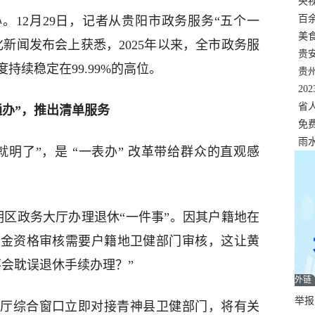
错
央
温
百
。12月29日，记者从贵阳市政务服务“五个一
正式
美
新闻发布会上获悉，2025年以来，全市政务服
两
贵
持续稳定在99.99%的高位。
贵
名
20
色
省
通办”，推出清单服务
资
免
展，
雨
明了”，是 “一表办” 改革带给群众的直观感
明区政务大厅办理退休“一件事”。因其户籍地在
励金资格审核需要户籍地卫健部门审核，这让黄
不会耽误退休手续办理？”
外链
举报邮
厅综合窗口立即对接青神县卫健部门，将有关