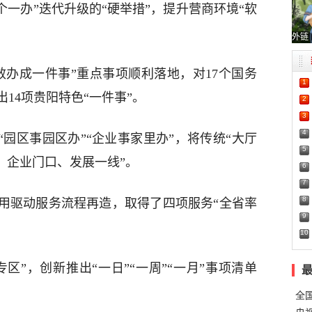
个一办”迭代升级的“硬举措”，提升营商环境“软
外链
效办成一件事”重点事项顺利落地，对17个国务
1
14项贵阳特色“一件事”。
2
3
4
“园区事园区办”“企业事家里办”，将传统“大厅
5
、企业门口、发展一线”。
6
7
8
用驱动服务流程再造，取得了四项服务“全省率
9
10
区”，创新推出“一日”“一周”“一月”事项清单
全