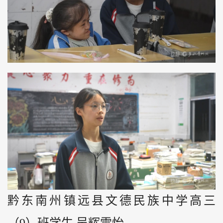
黔东南州镇远县文德民族中学高三
（9）班学生 吴辉雪怡