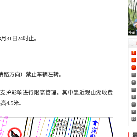
：
外链
年8月31日24时止。
1
2
3
清路方向）禁止车辆左转。
4
5
6
支护影响进行限高管理。其中靠近观山湖收费
7
4.5米。
8
9
10