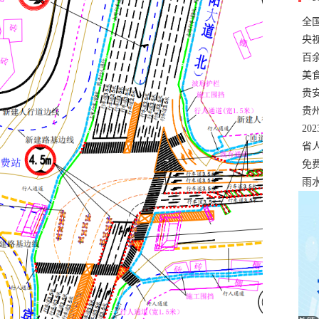
全
错
央
温
百
正式
美
两
贵
贵
名
20
色
省
资
免
展，
雨