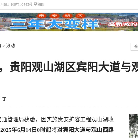
8月6日 10时10分44秒 星期四
讯
>
滚动
起，贵阳观山湖区宾阳大道与
安交通管理局获悉，因实施贵安扩容工程观山湖收
，
2025年6月14日0时起
将
对宾阳大道与观山西路