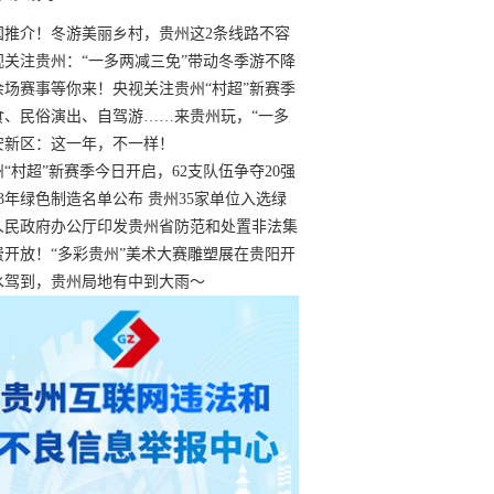
国推介！冬游美丽乡村，贵州这2条线路不容
过
视关注贵州：“一多两减三免”带动冬季游不降
余场赛事等你来！央视关注贵州“村超”新赛季
“打响”
食、民俗演出、自驾游……来贵州玩，“一多
减三免”！
安新区：这一年，不一样！
州“村超”新赛季今日开启，62支队伍争夺20强
额
23年绿色制造名单公布 贵州35家单位入选绿
工厂
人民政府办公厅印发贵州省防范和处置非法集
工作实施细则
费开放！“多彩贵州”美术大赛雕塑展在贵阳开
持续至1月19日
水驾到，贵州局地有中到大雨～