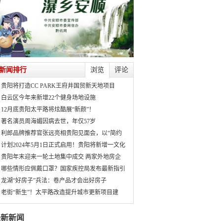
新闻排行
浏览
评论
贵阳将打造CC PARK王府井国贸新天地项目
白云区今年来新增22个健身场地设施
12月底贵阳太平路将炫酷展“新颜”！
著名演员周海媚因病去世，年仅57岁
利郎品牌推荐官张远亮相贵阳见面会，以“简约
计划2024年5月1日正式启用！贵阳将新增一文化
贵阳年末迎来一轮土地集中成交 两家外地房企
哪些情形应佩戴口罩？国家疾控局发布最新指引
龙湖“好房子”兵法：卷产品才会出好房子
老街“新生”！太平路改造提升城市更新项目建
最新新闻