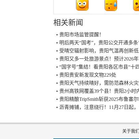
相关新闻
• 贵阳市场监管提醒！
• 明后两天“国考”，贵阳公交开通多
• 受晴空辐射影响，贵阳气温再创新低
• 贵阳又多一处旅游景点！预计2026
• “国字号”集结！看贵阳各区市县“十
• 贵阳贵安新发现文物229处
• 贵阳天气持续晴好，需防范森林火灾
• 贵州高铁网覆盖39个县！贵阳2小
• 贵阳精酿TripSmith斩获2025布
• 沥青摊铺，注意绕行！11月27日
关于我