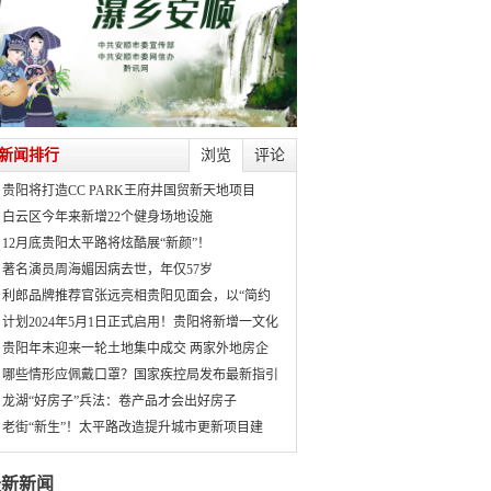
新闻排行
浏览
评论
贵阳将打造CC PARK王府井国贸新天地项目
白云区今年来新增22个健身场地设施
12月底贵阳太平路将炫酷展“新颜”！
著名演员周海媚因病去世，年仅57岁
利郎品牌推荐官张远亮相贵阳见面会，以“简约
计划2024年5月1日正式启用！贵阳将新增一文化
贵阳年末迎来一轮土地集中成交 两家外地房企
哪些情形应佩戴口罩？国家疾控局发布最新指引
龙湖“好房子”兵法：卷产品才会出好房子
老街“新生”！太平路改造提升城市更新项目建
最新新闻