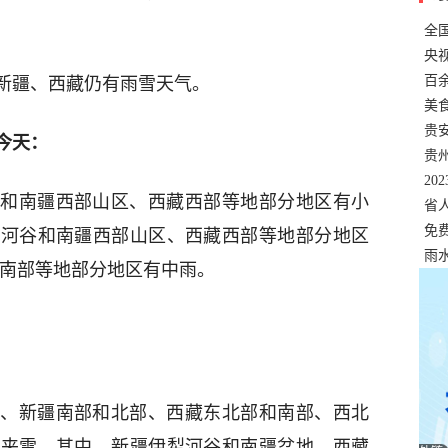
全
错
央
温
百
新疆、西藏仍有雨雪天气。
正式
美
两
贵
今天：
贵
名
20
和南疆西部山区、西藏西部等地部分地区有小
色
省
资
免
犁河谷和南疆西部山区、西藏西部等地部分地区
展，
雨
西南部等地部分地区有中雨。
、新疆南部和北部、西藏东北部和南部、西北
雨夹雪，其中，新疆伊犁河谷和南疆盆地、西藏