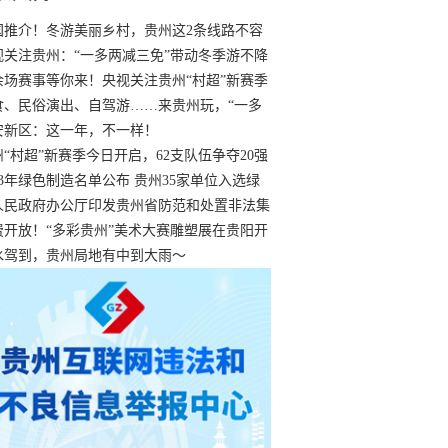
国推介！冬游美丽乡村，贵州这2条线路不容
过
视关注贵州：“一多两减三免”带动冬季游不降
余场赛事等你来！央视关注贵州“村超”新赛季
“打响”
食、民俗演出、自驾游……来贵州玩，“一多
减三免”！
安新区：这一年，不一样！
州“村超”新赛季今日开启，62支队伍争夺20强
额
23年绿色制造名单公布 贵州35家单位入选绿
工厂
人民政府办公厅印发贵州省防范和处置非法集
工作实施细则
费开放！“多彩贵州”美术大赛雕塑展在贵阳开
持续至1月19日
水驾到，贵州局地有中到大雨～