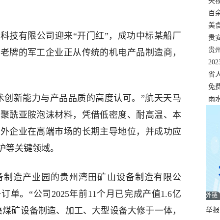
错
央
温
百
正式
美
科技有限公司迎来“开门红”，成功中标某船厂
两
贵
贵
家老牌的军工企业正从传统的机电产品制造商，
名
20
色
省
资
免
术创新能力与产品品质的高度认可。”航天天马
展，
雨
的聚酰亚胺泡沫材料，凭借低密度、耐高温、本
海外企业在高端市场的长期主导地位，并成功应
护等关键领域。
备制造产业园的贵州湾田矿山设备制造有限公
。“公司2025年前11个月已完成产值1.6亿
外链
集煤矿设备制造、加工、大型设备大修于一体，
举报邮