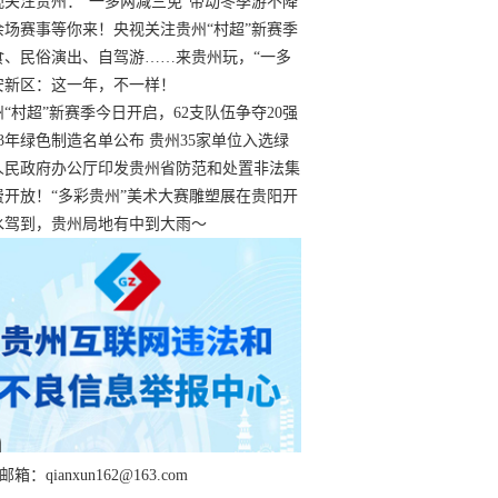
过
视关注贵州：“一多两减三免”带动冬季游不降
余场赛事等你来！央视关注贵州“村超”新赛季
“打响”
食、民俗演出、自驾游……来贵州玩，“一多
减三免”！
安新区：这一年，不一样！
州“村超”新赛季今日开启，62支队伍争夺20强
额
23年绿色制造名单公布 贵州35家单位入选绿
工厂
人民政府办公厅印发贵州省防范和处置非法集
工作实施细则
费开放！“多彩贵州”美术大赛雕塑展在贵阳开
持续至1月19日
水驾到，贵州局地有中到大雨～
箱：qianxun162@163.com