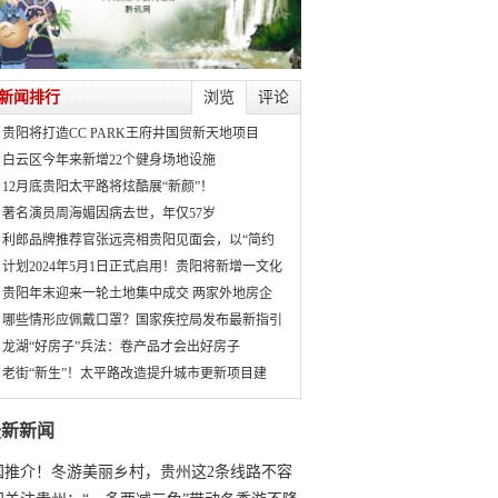
新闻排行
浏览
评论
贵阳将打造CC PARK王府井国贸新天地项目
白云区今年来新增22个健身场地设施
12月底贵阳太平路将炫酷展“新颜”！
著名演员周海媚因病去世，年仅57岁
利郎品牌推荐官张远亮相贵阳见面会，以“简约
计划2024年5月1日正式启用！贵阳将新增一文化
贵阳年末迎来一轮土地集中成交 两家外地房企
哪些情形应佩戴口罩？国家疾控局发布最新指引
龙湖“好房子”兵法：卷产品才会出好房子
老街“新生”！太平路改造提升城市更新项目建
最新新闻
国推介！冬游美丽乡村，贵州这2条线路不容