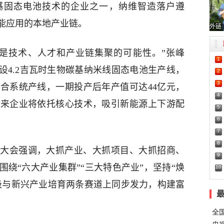
基固态电池技术的企业之一，纳维智造落户遵
能应用的本地产业链。
外链
是技术、人才和产业链集聚的可能性。”张峰
1
建设4.2吉瓦时生物碳基纳米线固态电池生产线，
2
3
合系统产线，一期投产后年产值可达44亿元，
4
未来企业将依托核心技术，吸引新能源上下游配
5
6
7
8
大会强调，大抓产业、大抓项目、大抓招商、
9
绕“六大产业集群”“三大特色产业”，坚持“焕
10
升级与新兴产业培育两条赛道上同步发力，构建富
全