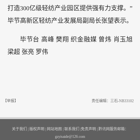
打造300亿级轻纺产业园区提供强有力支撑。”
毕节高新区轻纺产业发展局副局长张望表示。
毕节台 高峰 樊翔 织金融媒 曾炜 肖玉旭
梁超 张亮 罗伟
【举报】
责任编辑：三石-NB33102
关于我们
|
版权声明
|
网站地图
|
联系我们
|
免责声明
|
黔讯网服务邮箱：
gzyisaide@126.com