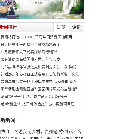
新闻排行
浏览
评论
贵阳将打造CC PARK王府井国贸新天地项目
白云区今年来新增22个健身场地设施
12月底贵阳太平路将炫酷展“新颜”！
著名演员周海媚因病去世，年仅57岁
利郎品牌推荐官张远亮相贵阳见面会，以“简约
计划2024年5月1日正式启用！贵阳将新增一文化
贵阳年末迎来一轮土地集中成交 两家外地房企
哪些情形应佩戴口罩？国家疾控局发布最新指引
龙湖“好房子”兵法：卷产品才会出好房子
老街“新生”！太平路改造提升城市更新项目建
最新新闻
国推介！冬游美丽乡村，贵州这2条线路不容