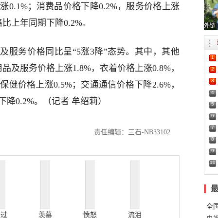
涨0.1%；消费品价格下降0.2%，服务价格上涨
格比上年同期下降0.2%。
外链
务价格同比呈“5涨3降”态势。其中，其他
1
用品及服务价格上涨1.8%，衣着价格上涨0.8%，
2
3
保健价格上涨0.5%；交通通信价格下降2.6%，
4
下降0.2%。（记者 牟绍莉）
5
6
7
责任编辑：三石-NB33102
8
9
10
全
难过
羡慕
愤怒
流泪