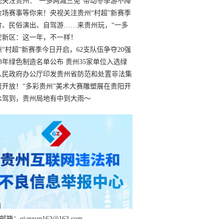
过
视关注贵州：“一多两减三免”带动冬季游不降
余场赛事等你来！央视关注贵州“村超”新赛季
“打响”
食、民俗演出、自驾游……来贵州玩，“一多
减三免”！
安新区：这一年，不一样！
州“村超”新赛季今日开启，62支队伍争夺20强
额
23年绿色制造名单公布 贵州35家单位入选绿
工厂
人民政府办公厅印发贵州省防范和处置非法集
工作实施细则
费开放！“多彩贵州”美术大赛雕塑展在贵阳开
持续至1月19日
水驾到，贵州局地有中到大雨～
箱：qianxun162@163.com