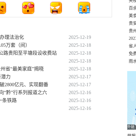
错
央
温
百
正式
美
两
贵
贵
作办理法治化
2025-12-19
名
20
.05万套（间）
2025-12-18
色
省
高速公路贵阳至平塘段设收费站
2025-12-18
资
免
2025-12-18
展，
雨
度贵州省“最美家庭”揭晓
2025-12-18
新潜力
2025-12-17
破2800亿元、实现翻番
2025-12-17
济向“黔”行系列报道之六
2025-12-16
一条铁路
2025-12-16
2025-12-16
外链
举报邮