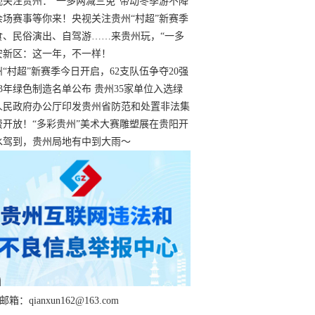
过
视关注贵州：“一多两减三免”带动冬季游不降
余场赛事等你来！央视关注贵州“村超”新赛季
“打响”
食、民俗演出、自驾游……来贵州玩，“一多
减三免”！
安新区：这一年，不一样！
州“村超”新赛季今日开启，62支队伍争夺20强
额
23年绿色制造名单公布 贵州35家单位入选绿
工厂
人民政府办公厅印发贵州省防范和处置非法集
工作实施细则
费开放！“多彩贵州”美术大赛雕塑展在贵阳开
持续至1月19日
水驾到，贵州局地有中到大雨～
箱：qianxun162@163.com