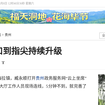
8月8日 12时46分37秒 星期六
讯
>
贵州
口到指尖持续升级
海拉镇，臧永顺打开
贵州
政务服务网“云上坐席”
大厅工作人员现场连线，5分钟不到，就完善了