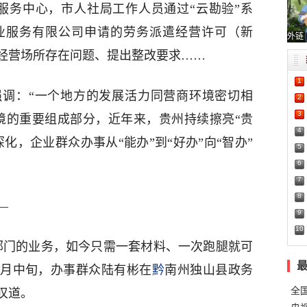
务服务中心，市人社局工作人员通过“云勘验”系
物业服务有限公司申请的劳务派遣经营许可（新
外链
经营场所存在问题、提出整改要求……
1
调：“一个地方的发展活力同营商环境密切相
2
3
境的重要组成部分，近年来，贵州持续擦亮“贵
4
化，企业群众办事从“能办”到“好办”向“智办”
5
6
7
8
—
9
10
部门的业务，如今只需一套材料、一次跑腿就可
3月中旬，办事群众陆有彬在
黔
南州独山县政务
全
叹道。