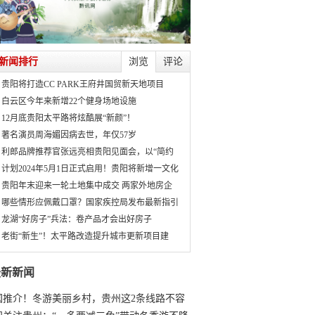
新闻排行
浏览
评论
贵阳将打造CC PARK王府井国贸新天地项目
白云区今年来新增22个健身场地设施
12月底贵阳太平路将炫酷展“新颜”！
著名演员周海媚因病去世，年仅57岁
利郎品牌推荐官张远亮相贵阳见面会，以“简约
计划2024年5月1日正式启用！贵阳将新增一文化
贵阳年末迎来一轮土地集中成交 两家外地房企
哪些情形应佩戴口罩？国家疾控局发布最新指引
龙湖“好房子”兵法：卷产品才会出好房子
老街“新生”！太平路改造提升城市更新项目建
最新新闻
国推介！冬游美丽乡村，贵州这2条线路不容