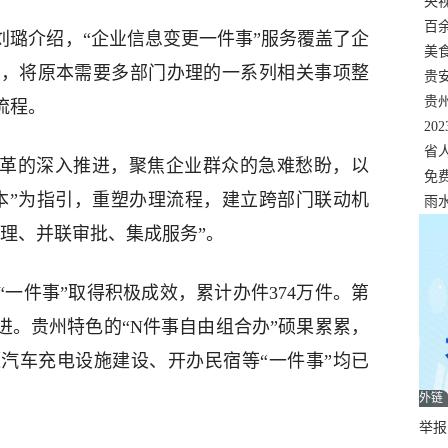
错
央
温
百
刘璐介绍，“企业信息变更一件事”服务覆盖了企
正式
美
求，将原本需要多部门办理的一系列相关事项整
两
贵
贵
流程。
名
20
色
省
改革的深入推进，聚焦企业群众的急难愁盼，以
资
免
本”为指引，重塑办理流程，建立跨部门联动机
展，
雨
受理、并联审批、集成服务”。
“一件事”取得积极成效，累计办件374万件。第
推进。贵州特色的“N件事自由组合办”硕果累累，
汽车充电设施建设、开办民宿等“一件事”均已
外链
举报邮