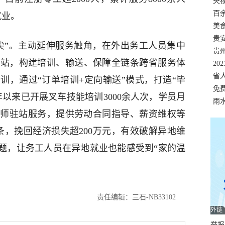
错
央
温
百
就业。
正式
美
两
贵
尖”。主动延伸服务触角，在外出务工人员集中
贵
作站，构建培训、输送、保障全链条跨省服务体
名
20
色
省
训，通过“订单培训+定向输送”模式，打造“毕
资
免
年以来已开展叉车技能培训3000余人次，学员月
展，
雨
益律师驻站服务，提供劳动合同指导、薪资维权等
条，挽回经济损失超200万元，有效破解异地维
难题，让务工人员在异地就业也能感受到“家的温
责任编辑：三石-NB33102
外链
举报邮