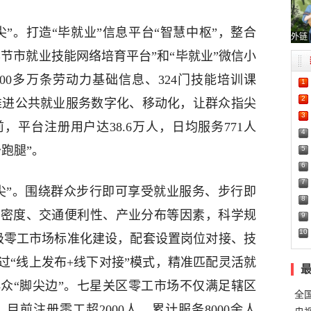
”。打造“毕就业”信息平台“智慧中枢”，整合
外链
毕节市就业技能网络培育平台”和“毕就业”微信小
00多万条劳动力基础信息、324门技能培训课
1
2
，推进公共就业服务数字化、移动化，让群众指尖
3
平台注册用户达38.6万人，日均服务771人
4
跑腿”。
5
6
7
尖”。围绕群众步行即可享受就业服务、步行即
8
口密度、交通便利性、产业分布等因素，科学规
9
10
级零工市场标准化建设，配套设置岗位对接、技
过“线上发布+线下对接”模式，精准匹配灵活就
众“脚尖边”。七星关区零工市场不仅满足辖区
全
前注册零工超2000人，累计服务8000余人