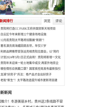
新闻排行
浏览
评论
贵阳将打造CC PARK王府井国贸新天地项目
白云区今年来新增22个健身场地设施
12月底贵阳太平路将炫酷展“新颜”！
著名演员周海媚因病去世，年仅57岁
利郎品牌推荐官张远亮相贵阳见面会，以“简约
计划2024年5月1日正式启用！贵阳将新增一文化
贵阳年末迎来一轮土地集中成交 两家外地房企
哪些情形应佩戴口罩？国家疾控局发布最新指引
龙湖“好房子”兵法：卷产品才会出好房子
老街“新生”！太平路改造提升城市更新项目建
最新新闻
国推介！冬游美丽乡村，贵州这2条线路不容