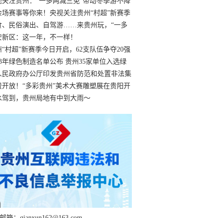
过
视关注贵州：“一多两减三免”带动冬季游不降
余场赛事等你来！央视关注贵州“村超”新赛季
“打响”
食、民俗演出、自驾游……来贵州玩，“一多
减三免”！
安新区：这一年，不一样！
州“村超”新赛季今日开启，62支队伍争夺20强
额
23年绿色制造名单公布 贵州35家单位入选绿
工厂
人民政府办公厅印发贵州省防范和处置非法集
工作实施细则
费开放！“多彩贵州”美术大赛雕塑展在贵阳开
持续至1月19日
水驾到，贵州局地有中到大雨～
箱：qianxun162@163.com