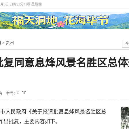
8月6日 21时23分42秒 星期四
讯
>
贵州
复同意息烽风景名胜区总体规
站
字号：
市人民政府《关于报请批复息烽风景名胜区总
示》作出批复，主要内容如下。