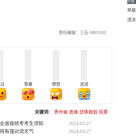
外链
举报邮
违法
责任编辑：三石-NB33102
难过
羡慕
愤怒
流泪
关键词：
贵州省
息烽
总体规划
风景
类专业省级统考考生须知
2024-03-27
地将有强对流天气
2024-03-27