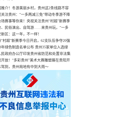
国推介！冬游美丽乡村，贵州这2条线路不容
过
视关注贵州：“一多两减三免”带动冬季游不降
余场赛事等你来！央视关注贵州“村超”新赛季
“打响”
食、民俗演出、自驾游……来贵州玩，“一多
减三免”！
安新区：这一年，不一样！
州“村超”新赛季今日开启，62支队伍争夺20强
额
23年绿色制造名单公布 贵州35家单位入选绿
工厂
人民政府办公厅印发贵州省防范和处置非法集
工作实施细则
费开放！“多彩贵州”美术大赛雕塑展在贵阳开
持续至1月19日
水驾到，贵州局地有中到大雨～