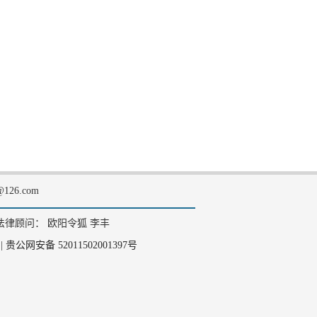
126.com
法律顾问： 欧阳令狐 李丰
|
贵公网安备 52011502001397号