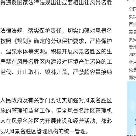
不得违反国家法律法规出让或变相出让风景名胜
全
错
央
温
百
法律法规，落实保护责任，切实加强对风景名
正式
美
两
贵
。按照《规划》确定的分级保护要求，严格保护
贵
穴、温泉水体等资源。积极开展风景名胜区的生
名
20
。严禁在风景名胜区内建设对环境产生污染的工
色
省
资
免
砍滥伐、开山取石、毁林开荒，严禁超容量接纳
展，
雨
人民政府及有关部门要切实加强对风景名胜区
实施的管理和监督工作，健全风景名胜区管理机
个人在风景名胜区内开展建设和经营活动，都必
服从风景名胜区管理机构的统一管理。