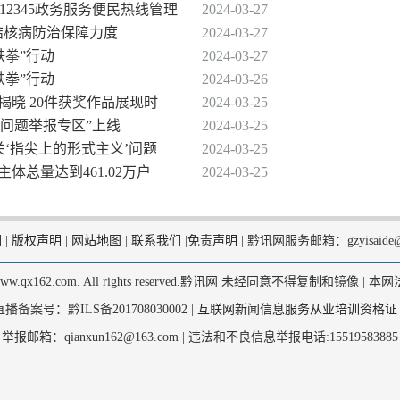
12345政务服务便民热线管理
2024-03-27
加大结核病防治保障力度
2024-03-27
铁拳”行动
2024-03-27
铁拳”行动
2024-03-26
揭晓 20件获奖作品展现时
2024-03-25
’问题举报专区”上线
2024-03-25
关‘指尖上的形式主义’问题
2024-03-25
体总量达到461.02万户
2024-03-25
们
|
版权声明
|
网站地图
|
联系我们
|
免责声明
|
黔讯网服务邮箱：gzyisaide@
2, www.qx162.com. All rights reserved.黔讯网 未经同意不得复制和镜像 |
本网
备案号：黔ILS备201708030002 |
互联网新闻信息服务从业培训资格证
举报邮箱：qianxun162@163.com |
违法和不良信息举报电话:15519583885