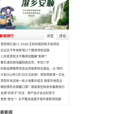
新闻排行
浏览
评论
贵阳将打造CC PARK王府井国贸新天地项目
白云区今年来新增22个健身场地设施
12月底贵阳太平路将炫酷展“新颜”！
著名演员周海媚因病去世，年仅57岁
利郎品牌推荐官张远亮相贵阳见面会，以“简约
计划2024年5月1日正式启用！贵阳将新增一文化
贵阳年末迎来一轮土地集中成交 两家外地房企
哪些情形应佩戴口罩？国家疾控局发布最新指引
龙湖“好房子”兵法：卷产品才会出好房子
老街“新生”！太平路改造提升城市更新项目建
最新新闻