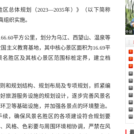
总体规划（2023—2035年）》（以下简称
真组织实施。
外链
66.60平方公里，划分为乌江、西望山、温泉等
国主义教育基地，其中核心景区面积为16.69平
1
景名胜区及其核心景区范围标桩定界，建立档
2
3
4
5
则和规划结构、规划布局及专项规划，抓紧编
6
7
做好旅游服务设施的规划设计，逐步完善风景名
8
、环卫等基础设施，并加强各景点的环境整治。
9
手续，确保风景名胜区的各项建设符合规划要
10
量、风格、色彩要与周围环境相协调，严禁在风